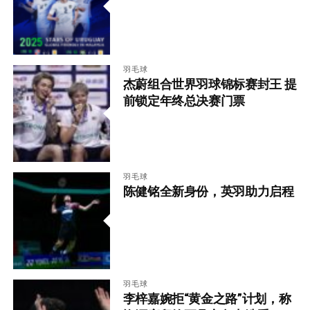
羽毛球
杰蔚组合世界羽球锦标赛封王 提
前锁定年终总决赛门票
羽毛球
陈健铭全新身份，英羽助力启程
羽毛球
李梓嘉婉拒“黄金之路”计划，称