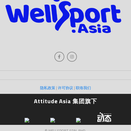
隐私政策
|
许可协议
|
联络我们
Attitude Asia 集团旗下
© WELLSPORT SDN. BHD.