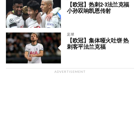
【欧冠】热刺2-3法兰克福
小孙双响凯恩传射
足球
【欧冠】集体哑火吐饼 热
刺客平法兰克福
ADVERTISEMENT