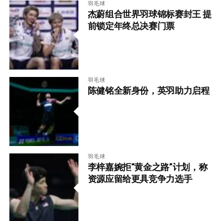
羽毛球
杰蔚组合世界羽球锦标赛封王 提
前锁定年终总决赛门票
羽毛球
陈健铭全新身份，英羽助力启程
羽毛球
李梓嘉婉拒“黄金之路”计划，称
资源应留给更具竞争力选手