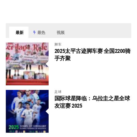
最新
最热
视频
脚车
2025太平古迹脚车赛 全国2200骑
手齐聚
足球
国际球星降临：乌拉圭之星全球
友谊赛 2025