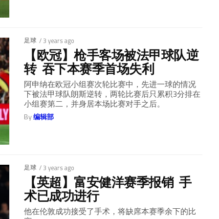
足球
/ 3 years ago
【欧冠】枪手客场被法甲球队逆
转 吞下本赛季首场失利
阿申纳在欧冠小组赛次轮比赛中，先进一球的情况
下被法甲球队朗斯逆转，两轮比赛后只累积3分排在
小组赛第二，并身居本场比赛对手之后。
By
编辑部
足球
/ 3 years ago
【英超】富安健洋赛季报销 手
术已成功进行
他在伦敦成功接受了手术，将缺席本赛季余下的比