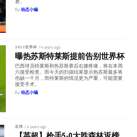
赛。
By
动态小编
2022世界杯
/ 4 years ago
曝热苏斯特莱斯提前告别世界杯
巴西球员特莱斯和热苏斯赛后右膝疼痛，将在本周
六接受检查。而今天的扫描结果显示热苏斯最多将
伤缺一个月，而特莱斯的情况更为严重，可能需要
接受手术。
By
动态小编
足球
/ 4 years ago
【英超】枪手5-0大胜森林返榜