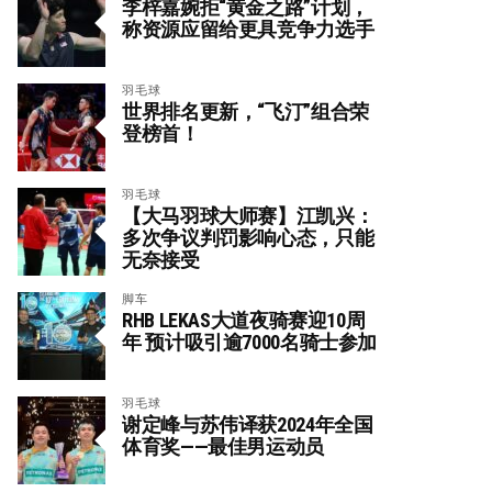
李梓嘉婉拒“黄金之路”计划，
称资源应留给更具竞争力选手
羽毛球
世界排名更新，“飞汀”组合荣
登榜首！
羽毛球
【大马羽球大师赛】江凯兴：
多次争议判罚影响心态，只能
无奈接受
脚车
RHB LEKAS大道夜骑赛迎10周
年 预计吸引逾7000名骑士参加
羽毛球
谢定峰与苏伟译获2024年全国
体育奖——最佳男运动员