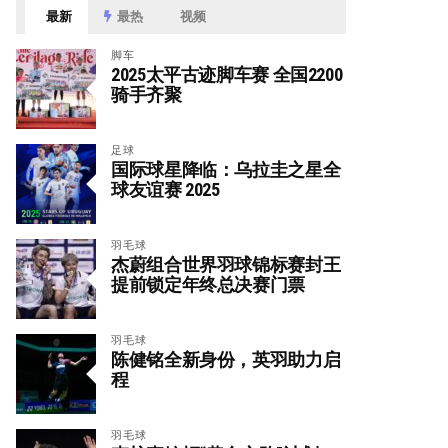
最新
最热
视频
脚车
2025太平古迹脚车赛 全国2200
骑手齐聚
足球
国际球星降临：乌拉圭之星全
球友谊赛 2025
羽毛球
杰蔚组合世界羽球锦标赛封王
提前锁定年终总决赛门票
羽毛球
陈健铭全新身份，英羽助力启
程
羽毛球