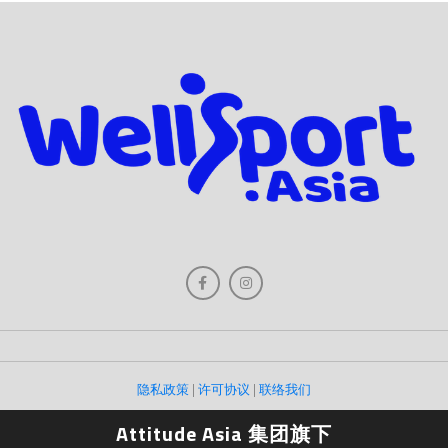
隐私政策
|
许可协议
|
联络我们
Attitude Asia 集团旗下