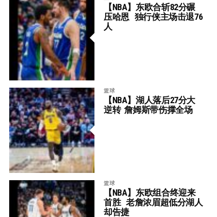
【NBA】东欧合斩82分碾
压哈恩 独行侠主场击退76
人
篮球
【NBA】湖人落后27分大
逆转 詹姆斯带伤撑全场
篮球
【NBA】东欧组合终迎来
首胜 老詹浓眉超低分湖人
却告捷