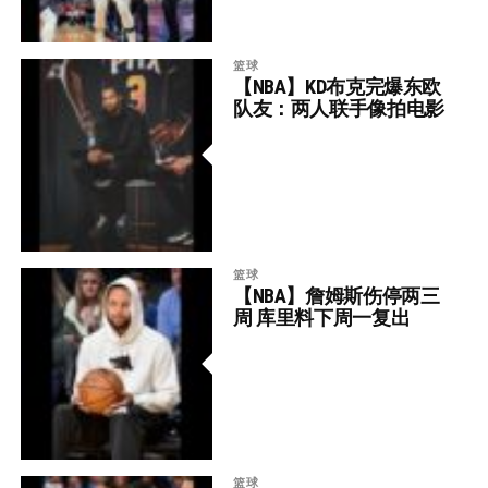
篮球
【NBA】KD布克完爆东欧
队友：两人联手像拍电影
篮球
【NBA】詹姆斯伤停两三
周 库里料下周一复出
篮球