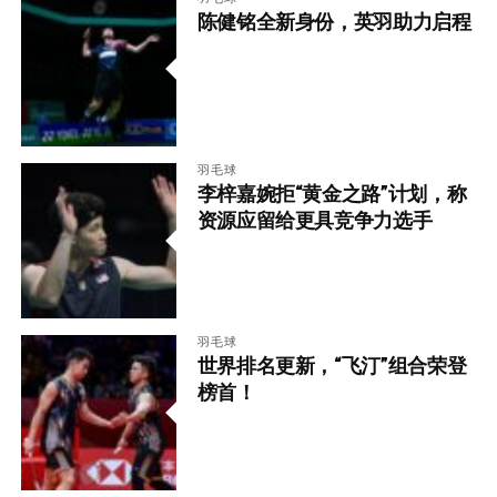
陈健铭全新身份，英羽助力启程
羽毛球
李梓嘉婉拒“黄金之路”计划，称
资源应留给更具竞争力选手
羽毛球
世界排名更新，“飞汀”组合荣登
榜首！