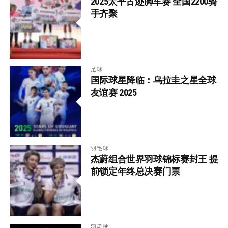
2025太平古迹脚车赛 全国2200骑
手齐聚
足球
国际球星降临：乌拉圭之星全球
友谊赛 2025
羽毛球
杰蔚组合世界羽球锦标赛封王 提
前锁定年终总决赛门票
羽毛球