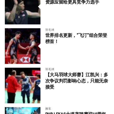
资源应留给更具竞争力选手
羽毛球
世界排名更新，“飞汀”组合荣登
榜首！
羽毛球
【大马羽球大师赛】江凯兴：多
次争议判罚影响心态，只能无奈
接受
脚车