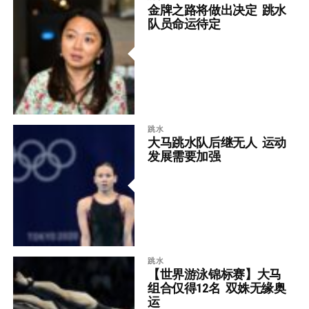
金牌之路将做出决定 跳水
队员命运待定
跳水
大马跳水队后继无人 运动
发展需要加强
跳水
【世界游泳锦标赛】大马
组合仅得12名 双姝无缘奥
运