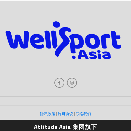
隐私政策
|
许可协议
|
联络我们
Attitude Asia 集团旗下