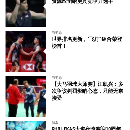
资源应留给更具竞争力选手
羽毛球
世界排名更新，“飞汀”组合荣登
榜首！
羽毛球
【大马羽球大师赛】江凯兴：多
次争议判罚影响心态，只能无奈
接受
脚车
RHB LEKAS大道夜骑赛迎10周年