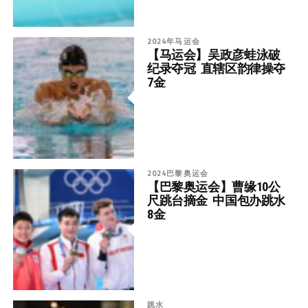
2024年马运会
【马运会】吴政彦蛙泳破
纪录夺冠 直辖区韵律操夺
7金
2024巴黎奥运会
【巴黎奥运会】曹缘10公
尺跳台摘金 中国包办跳水
8金
跳水