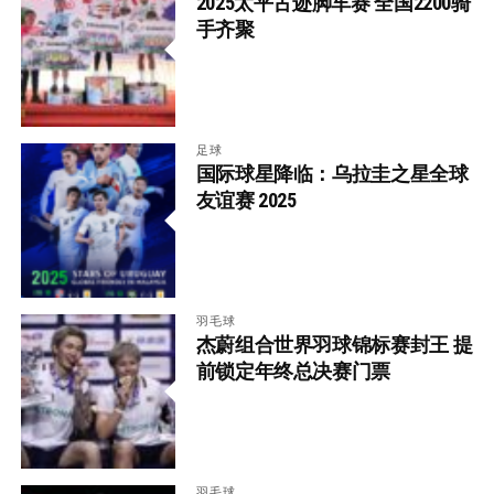
2025太平古迹脚车赛 全国2200骑
手齐聚
足球
国际球星降临：乌拉圭之星全球
友谊赛 2025
羽毛球
杰蔚组合世界羽球锦标赛封王 提
前锁定年终总决赛门票
羽毛球