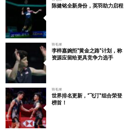
陈健铭全新身份，英羽助力启程
羽毛球
李梓嘉婉拒“黄金之路”计划，称
资源应留给更具竞争力选手
羽毛球
世界排名更新，“飞汀”组合荣登
榜首！