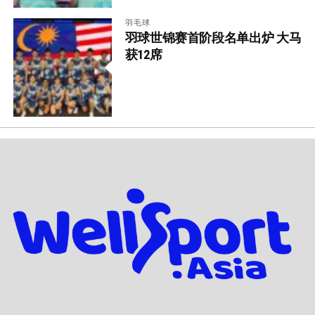
羽毛球
羽球世锦赛首阶段名单出炉 大马
获12席