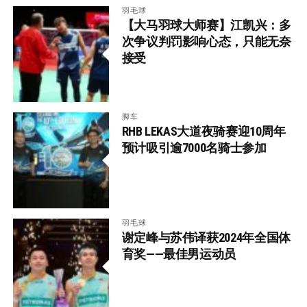
羽毛球
【大马羽球大师赛】江凯兴：多
次争议判罚影响心态，只能无奈
接受
脚车
RHB LEKAS大道夜骑赛迎10周年
预计吸引逾7000名骑士参加
羽毛球
谢定峰与苏伟译获2024年全国体
育奖——最佳男运动员