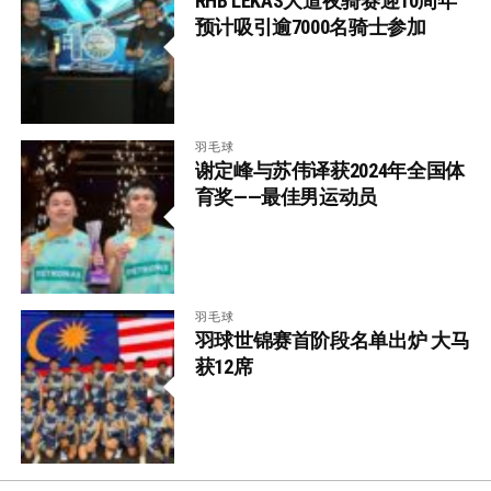
RHB LEKAS大道夜骑赛迎10周年
预计吸引逾7000名骑士参加
羽毛球
谢定峰与苏伟译获2024年全国体
育奖——最佳男运动员
羽毛球
羽球世锦赛首阶段名单出炉 大马
获12席