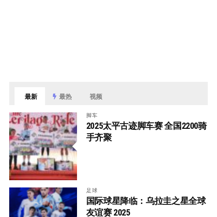
最新
最热
视频
脚车
2025太平古迹脚车赛 全国2200骑
手齐聚
足球
国际球星降临：乌拉圭之星全球
友谊赛 2025