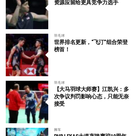
资源应留给更具竞争力选手
羽毛球
世界排名更新，“飞汀”组合荣登
榜首！
羽毛球
【大马羽球大师赛】江凯兴：多
次争议判罚影响心态，只能无奈
接受
脚车