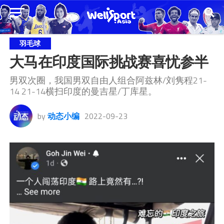
羽毛球
大马在印度国际挑战赛喜忧参半
男双次圈，我国男双自由人组合阿兹林/刘隽程21-
14 21-14横扫印度的曼吉星/丁库星。
by
动态小编
2022-09-23