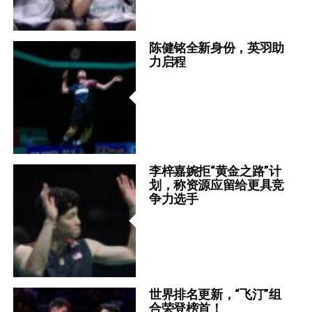
陈健铭全新身份，英羽助
力启程
李梓嘉婉拒“黄金之路”计
划，称资源应留给更具竞
争力选手
世界排名更新，“飞汀”组
合荣登榜首！