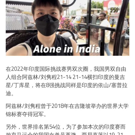
在2022年印度国际挑战赛男双次圈，我国男双自由
人组合阿兹林/刘隽程21-14 21-14横扫印度的曼吉
星/丁库星，将在8强挑战同样是印度的依山/塞普拉
迪。
阿兹林/刘隽程曾于2018年在吉隆坡举办的世界大学
锦标赛夺得冠军。
另外，世界排名第54位，为了参加本次的印度赛而
放弃马运会的我国女单吴堇溦，两局直落以19-21、