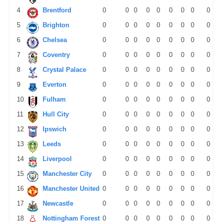
4
Brentford
0
0
0
0
0
0
0
0
0
5
Brighton
0
0
0
0
0
0
0
0
0
6
Chelsea
0
0
0
0
0
0
0
0
0
7
Coventry
0
0
0
0
0
0
0
0
0
8
Crystal Palace
0
0
0
0
0
0
0
0
0
9
Everton
0
0
0
0
0
0
0
0
0
10
Fulham
0
0
0
0
0
0
0
0
0
11
Hull City
0
0
0
0
0
0
0
0
0
12
Ipswich
0
0
0
0
0
0
0
0
0
13
Leeds
0
0
0
0
0
0
0
0
0
14
Liverpool
0
0
0
0
0
0
0
0
0
15
Manchester City
0
0
0
0
0
0
0
0
0
16
Manchester United
0
0
0
0
0
0
0
0
0
17
Newcastle
0
0
0
0
0
0
0
0
0
18
Nottingham Forest
0
0
0
0
0
0
0
0
0