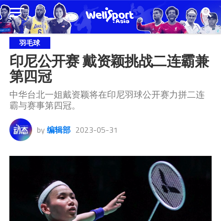
羽毛球
印尼公开赛 戴资颖挑战二连霸兼
第四冠
中华台北一姐戴资颖将在印尼羽球公开赛力拼二连
霸与赛事第四冠。
by
编辑部
2023-05-31