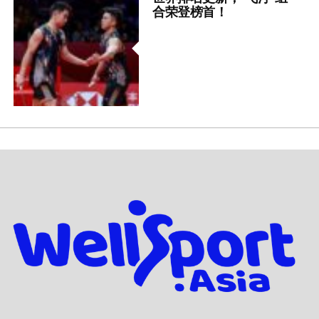
合荣登榜首！