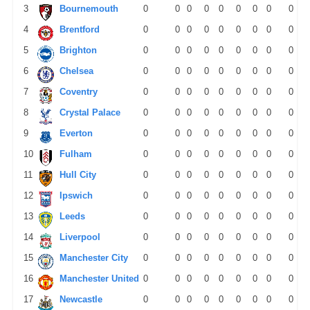
3
Bournemouth
0
0
0
0
0
0
0
0
0
4
Brentford
0
0
0
0
0
0
0
0
0
5
Brighton
0
0
0
0
0
0
0
0
0
6
Chelsea
0
0
0
0
0
0
0
0
0
7
Coventry
0
0
0
0
0
0
0
0
0
8
Crystal Palace
0
0
0
0
0
0
0
0
0
9
Everton
0
0
0
0
0
0
0
0
0
10
Fulham
0
0
0
0
0
0
0
0
0
11
Hull City
0
0
0
0
0
0
0
0
0
12
Ipswich
0
0
0
0
0
0
0
0
0
13
Leeds
0
0
0
0
0
0
0
0
0
14
Liverpool
0
0
0
0
0
0
0
0
0
15
Manchester City
0
0
0
0
0
0
0
0
0
16
Manchester United
0
0
0
0
0
0
0
0
0
17
Newcastle
0
0
0
0
0
0
0
0
0