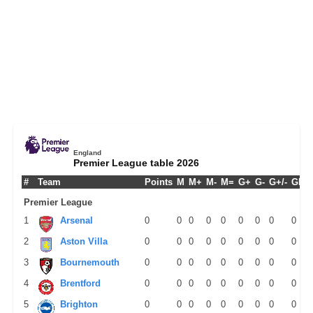
England
Premier League table 2026
#
Team
Points
M
M+
M-
M=
G+
G-
G+/-
GPM
Premier League
1
Arsenal
0
0
0
0
0
0
0
0
0
2
Aston Villa
0
0
0
0
0
0
0
0
0
3
Bournemouth
0
0
0
0
0
0
0
0
0
4
Brentford
0
0
0
0
0
0
0
0
0
5
Brighton
0
0
0
0
0
0
0
0
0