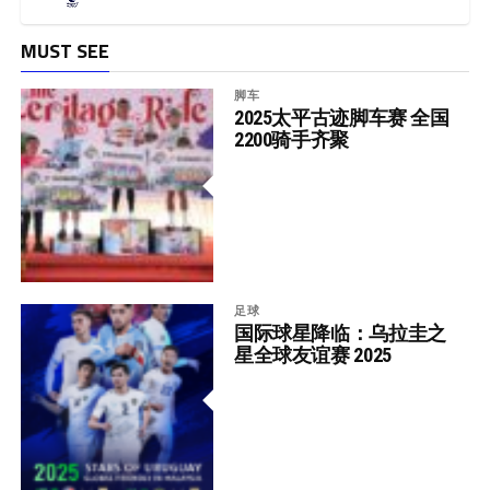
MUST SEE
脚车
2025太平古迹脚车赛 全国
2200骑手齐聚
足球
国际球星降临：乌拉圭之
星全球友谊赛 2025