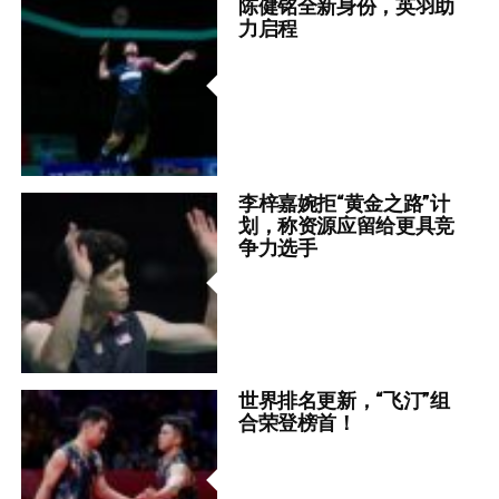
陈健铭全新身份，英羽助
力启程
李梓嘉婉拒“黄金之路”计
划，称资源应留给更具竞
争力选手
世界排名更新，“飞汀”组
合荣登榜首！