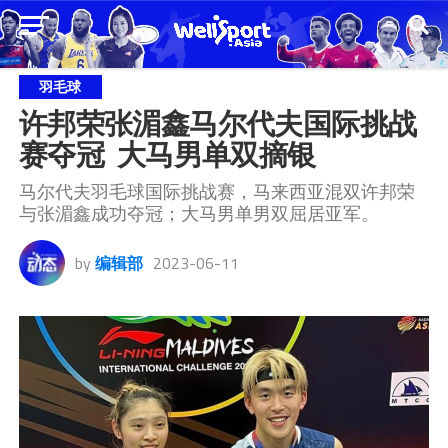
羽毛球
许邦荣张湄鑫马尔代夫国际挑战
赛夺冠  大马男单双摘银
马尔代夫羽毛球国际挑战赛，马来西亚混双许邦荣
与张湄鑫成功夺冠；大马男单男双屈居亚军。
by
编辑部
2023-06-11