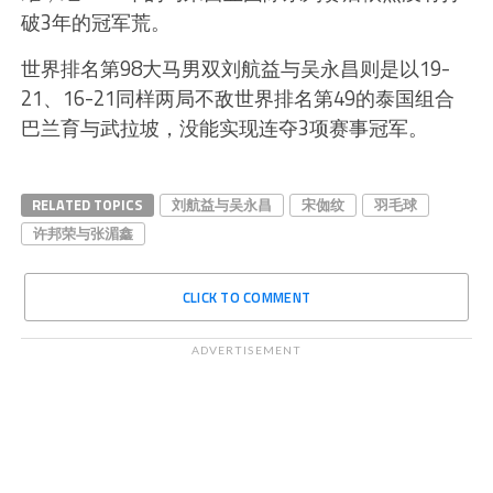
破3年的冠军荒。
世界排名第98大马男双刘航益与吴永昌则是以19-
21、16-21同样两局不敌世界排名第49的泰国组合
巴兰育与武拉坡，没能实现连夺3项赛事冠军。
RELATED TOPICS
刘航益与吴永昌
宋侞纹
羽毛球
许邦荣与张湄鑫
CLICK TO COMMENT
ADVERTISEMENT