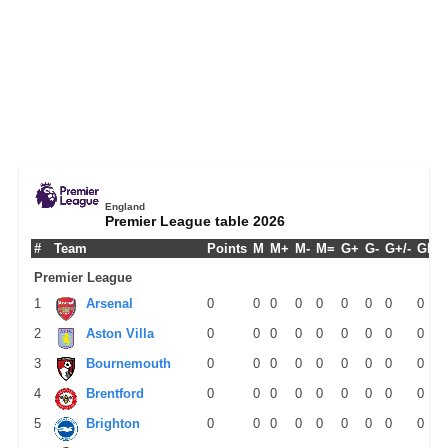
England
Premier League table 2026
#
Team
Points
M
M+
M-
M=
G+
G-
G+/-
GPM
Premier League
1
Arsenal
0
0
0
0
0
0
0
0
0
2
Aston Villa
0
0
0
0
0
0
0
0
0
3
Bournemouth
0
0
0
0
0
0
0
0
0
4
Brentford
0
0
0
0
0
0
0
0
0
5
Brighton
0
0
0
0
0
0
0
0
0