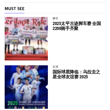
MUST SEE
脚车
2025太平古迹脚车赛 全国
2200骑手齐聚
足球
国际球星降临：乌拉圭之
星全球友谊赛 2025