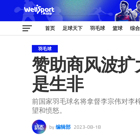
首页
足球天下
羽毛球
篮球
综合
羽毛球
赞助商风波扩大
是生非
前国家羽毛球名将拿督李宗伟对李梓
望和愤怒。
by
编辑部
2023-08-18