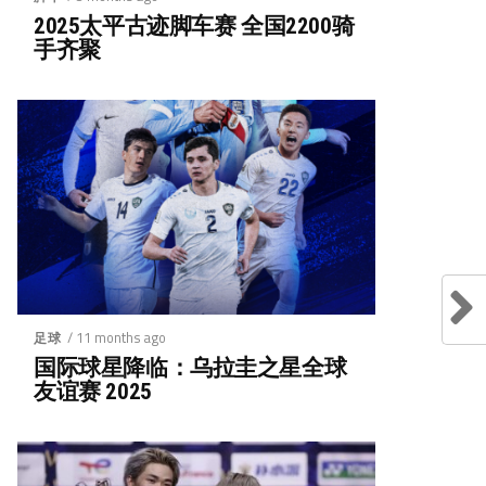
2025太平古迹脚车赛 全国2200骑
手齐聚
/ 11 months ago
足球
国际球星降临：乌拉圭之星全球
友谊赛 2025