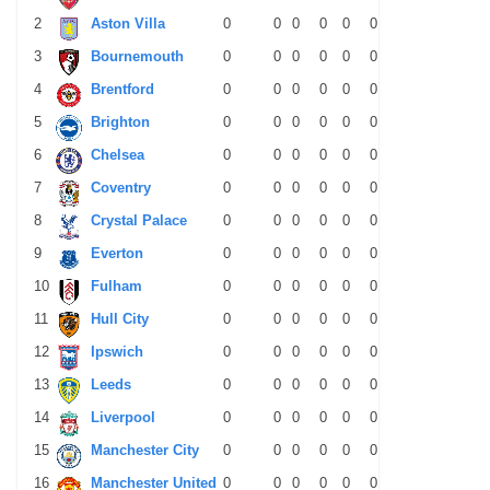
2
Aston Villa
0
0
0
0
0
0
0
0
0
3
Bournemouth
0
0
0
0
0
0
0
0
0
4
Brentford
0
0
0
0
0
0
0
0
0
5
Brighton
0
0
0
0
0
0
0
0
0
6
Chelsea
0
0
0
0
0
0
0
0
0
7
Coventry
0
0
0
0
0
0
0
0
0
8
Crystal Palace
0
0
0
0
0
0
0
0
0
9
Everton
0
0
0
0
0
0
0
0
0
10
Fulham
0
0
0
0
0
0
0
0
0
11
Hull City
0
0
0
0
0
0
0
0
0
12
Ipswich
0
0
0
0
0
0
0
0
0
13
Leeds
0
0
0
0
0
0
0
0
0
14
Liverpool
0
0
0
0
0
0
0
0
0
15
Manchester City
0
0
0
0
0
0
0
0
0
16
Manchester United
0
0
0
0
0
0
0
0
0