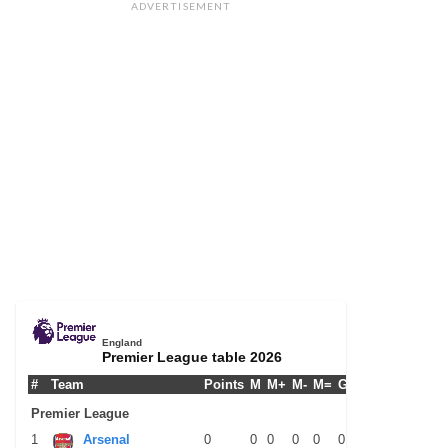
ADVERTISEMENT
England
Premier League table 2026
#
Team
Points
M
M+
M-
M=
G+
G-
G+/-
GPM
Premier League
1
Arsenal
0
0
0
0
0
0
0
0
0