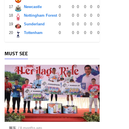
17
Newcastle
0
0
0
0
0
0
0
0
0
18
Nottingham Forest
0
0
0
0
0
0
0
0
0
19
Sunderland
0
0
0
0
0
0
0
0
0
20
Tottenham
0
0
0
0
0
0
0
0
0
MUST SEE
/ 8 months ago
脚车