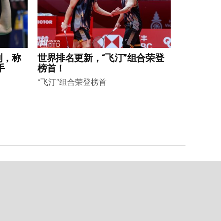
划，称
世界排名更新，“飞汀”组合荣登
手
榜首！
“飞汀”组合荣登榜首