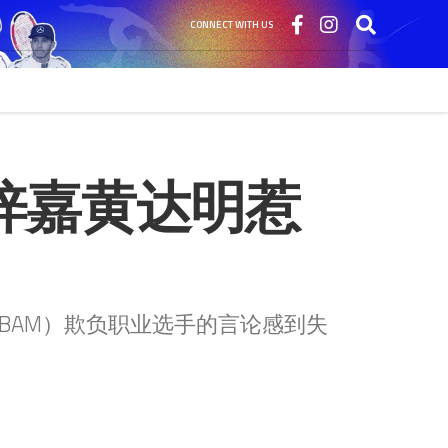
CONNECT WITH US
李梓嘉黄达明惹
BAM）欺负职业选手的言论感到失