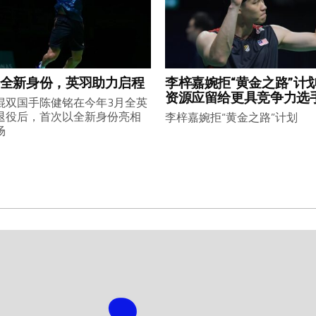
全新身份，英羽助力启程
李梓嘉婉拒“黄金之路”计
资源应留给更具竞争力选
混双国手陈健铭在今年3月全英
退役后，首次以全新身份亮相
李梓嘉婉拒“黄金之路”计划
场