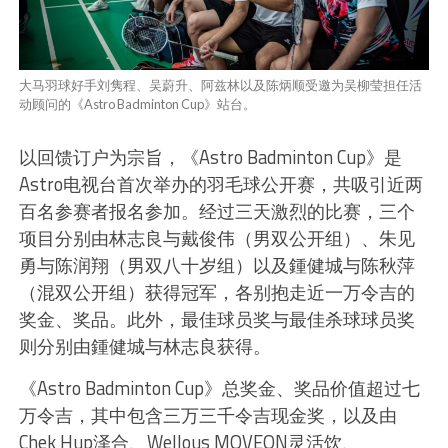
大马羽球好手刘隽程、吴蔚升、阿兹林以及陈炳顺受邀为吴柳莹担任活
动顾问的《Astro Badminton Cup》站台。
以回馈订户为宗旨，《Astro Badminton Cup》是
Astro电视台首次举办的羽毛球公开赛，共吸引近两
百名参赛者报名参加。经过三天激烈的比赛，三个
项目分别由林志良与戴俊伟（男双公开组）、朱见
勇与陈润翔（男双八十岁组）以及鍾健城与陈秋萍
（混双公开组）获得冠军，各别抱走近一万令吉的
奖金、奖品。此外，最佳球员奖与最佳杀球球员奖
则分别由鍾健城与林志良获得。
《Astro Badminton Cup》总奖金、奖品价值超过七
万令吉，其中包含三万三千令吉现金奖，以及由
Chek Hup泽合、Wellous MOVEON灵活饮、