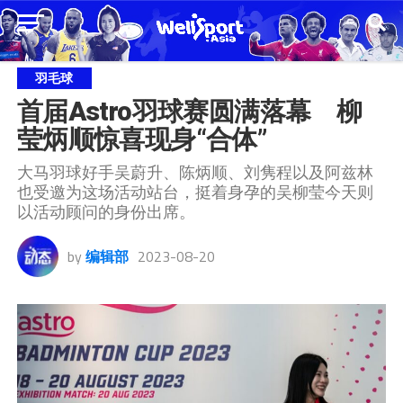
羽毛球
首届Astro羽球赛圆满落幕　柳
莹炳顺惊喜现身“合体”
大马羽球好手吴蔚升、陈炳顺、刘隽程以及阿兹林
也受邀为这场活动站台，挺着身孕的吴柳莹今天则
以活动顾问的身份出席。
by
编辑部
2023-08-20