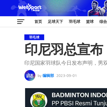
首页
足球天下
羽毛球
篮球
综合
羽毛球
印尼羽总宣布 
印尼国家羽球队今日发布声明，男
by
编辑部
2023-09-01