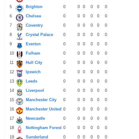
5
Brighton
0
0
0
0
0
0
0
0
0
6
Chelsea
0
0
0
0
0
0
0
0
0
7
Coventry
0
0
0
0
0
0
0
0
0
8
Crystal Palace
0
0
0
0
0
0
0
0
0
9
Everton
0
0
0
0
0
0
0
0
0
10
Fulham
0
0
0
0
0
0
0
0
0
11
Hull City
0
0
0
0
0
0
0
0
0
12
Ipswich
0
0
0
0
0
0
0
0
0
13
Leeds
0
0
0
0
0
0
0
0
0
14
Liverpool
0
0
0
0
0
0
0
0
0
15
Manchester City
0
0
0
0
0
0
0
0
0
16
Manchester United
0
0
0
0
0
0
0
0
0
17
Newcastle
0
0
0
0
0
0
0
0
0
18
Nottingham Forest
0
0
0
0
0
0
0
0
0
19
Sunderland
0
0
0
0
0
0
0
0
0