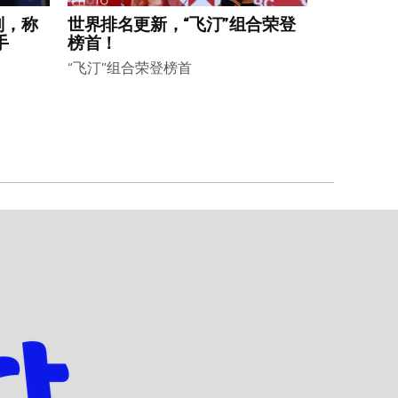
划，称
世界排名更新，“飞汀”组合荣登
手
榜首！
“飞汀”组合荣登榜首