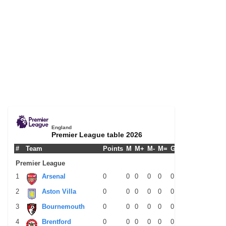
England
Premier League table 2026
#
Team
Points
M
M+
M-
M=
G+
G-
G+/-
GPM
Premier League
1
Arsenal
0
0
0
0
0
0
0
0
0
2
Aston Villa
0
0
0
0
0
0
0
0
0
3
Bournemouth
0
0
0
0
0
0
0
0
0
4
Brentford
0
0
0
0
0
0
0
0
0