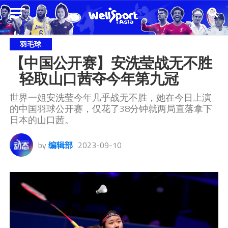
羽毛球
【中国公开赛】安洗莹战无不胜 
   轻取山口茜夺今年第九冠
世界一姐安洗莹今年几乎战无不胜，她在今日上演
的中国羽球公开赛，仅花了38分钟就两局直落拿下
日本的山口茜。
by
编辑部
2023-09-10