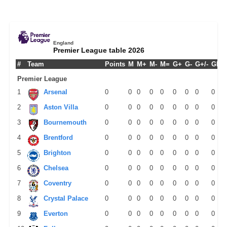
England
Premier League table 2026
#
Team
Points
M
M+
M-
M=
G+
G-
G+/-
GPM
Premier League
1
Arsenal
0
0
0
0
0
0
0
0
0
2
Aston Villa
0
0
0
0
0
0
0
0
0
3
Bournemouth
0
0
0
0
0
0
0
0
0
4
Brentford
0
0
0
0
0
0
0
0
0
5
Brighton
0
0
0
0
0
0
0
0
0
6
Chelsea
0
0
0
0
0
0
0
0
0
7
Coventry
0
0
0
0
0
0
0
0
0
8
Crystal Palace
0
0
0
0
0
0
0
0
0
9
Everton
0
0
0
0
0
0
0
0
0