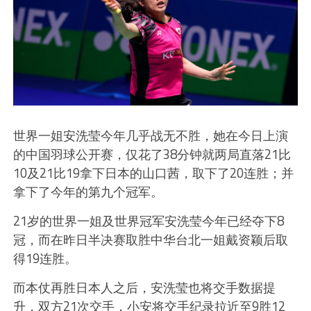
世界一姐安洗莹今年几乎战无不胜，她
在今日上演
的中国羽球公开赛，仅花了
38
分钟就两局直落
21
比
10
及
21
比
19
拿下日本的山口茜，取下了
20
连胜；并
拿下了今年的第九个
冠军。
21
岁的世界一姐及世界冠军安洗莹今年已经夺下
8
冠，而在昨日半决赛取胜中华台北一姐戴资颖后取
得
19
连胜。
而本仗再胜日本人之后，安洗莹也将交手数据提
升，双方
21
次交手，小安将交手纪录拉近至
9
胜
12