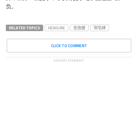
负。
RELATED TOPICS
HEADLINE
安洗莹
羽毛球
CLICK TO COMMENT
ADVERTISEMENT