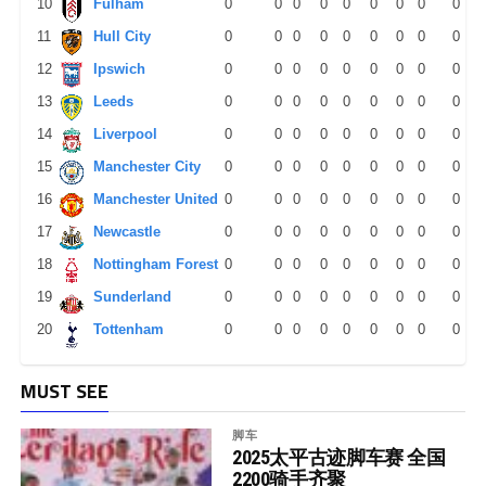
10
Fulham
0
0
0
0
0
0
0
0
0
11
Hull City
0
0
0
0
0
0
0
0
0
12
Ipswich
0
0
0
0
0
0
0
0
0
13
Leeds
0
0
0
0
0
0
0
0
0
14
Liverpool
0
0
0
0
0
0
0
0
0
15
Manchester City
0
0
0
0
0
0
0
0
0
16
Manchester United
0
0
0
0
0
0
0
0
0
17
Newcastle
0
0
0
0
0
0
0
0
0
18
Nottingham Forest
0
0
0
0
0
0
0
0
0
19
Sunderland
0
0
0
0
0
0
0
0
0
20
Tottenham
0
0
0
0
0
0
0
0
0
MUST SEE
脚车
2025太平古迹脚车赛 全国
2200骑手齐聚