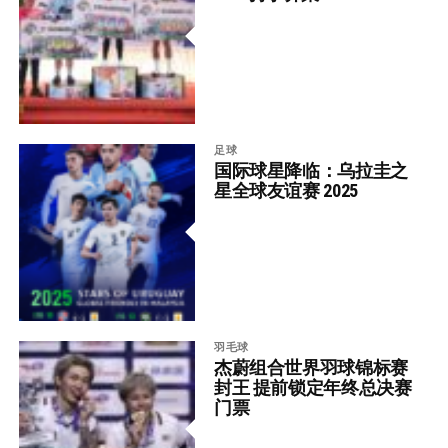
足球
国际球星降临：乌拉圭之
星全球友谊赛 2025
羽毛球
杰蔚组合世界羽球锦标赛
封王 提前锁定年终总决赛
门票