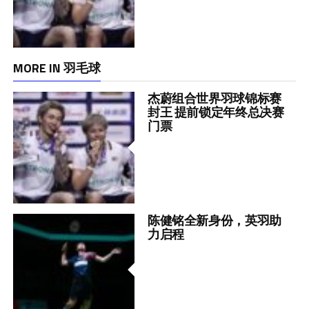
MORE IN 羽毛球
杰蔚组合世界羽球锦标赛
封王 提前锁定年终总决赛
门票
陈健铭全新身份，英羽助
力启程