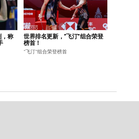
划，称
世界排名更新，“飞汀”组合荣登
手
榜首！
“飞汀”组合荣登榜首