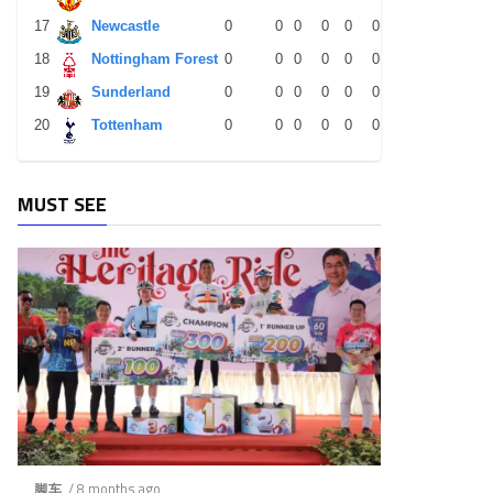
17
Newcastle
0
0
0
0
0
0
0
0
0
18
Nottingham Forest
0
0
0
0
0
0
0
0
0
19
Sunderland
0
0
0
0
0
0
0
0
0
20
Tottenham
0
0
0
0
0
0
0
0
0
MUST SEE
/ 8 months ago
脚车