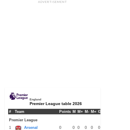
ADVERTISEMENT
England
Premier League table 2026
#
Team
Points
M
M+
M-
M=
G+
G-
G+/-
GPM
Premier League
1
Arsenal
0
0
0
0
0
0
0
0
0