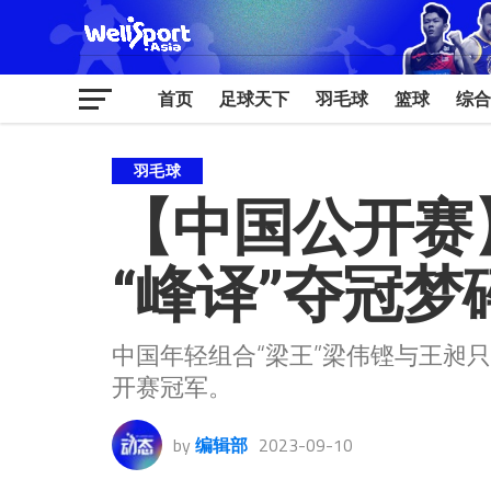
首页
足球天下
羽毛球
篮球
综合
羽毛球
【中国公开赛】
“峰译”夺冠梦
中国年轻组合“梁王”梁伟铿与王昶
开赛冠军。
by
编辑部
2023-09-10