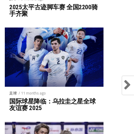
2025太平古迹脚车赛 全国2200骑
手齐聚
/ 11 months ago
足球
国际球星降临：乌拉圭之星全球
友谊赛 2025