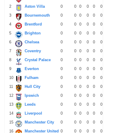
2
Aston Villa
0
0
0
0
0
0
0
0
0
3
Bournemouth
0
0
0
0
0
0
0
0
0
4
Brentford
0
0
0
0
0
0
0
0
0
5
Brighton
0
0
0
0
0
0
0
0
0
6
Chelsea
0
0
0
0
0
0
0
0
0
7
Coventry
0
0
0
0
0
0
0
0
0
8
Crystal Palace
0
0
0
0
0
0
0
0
0
9
Everton
0
0
0
0
0
0
0
0
0
10
Fulham
0
0
0
0
0
0
0
0
0
11
Hull City
0
0
0
0
0
0
0
0
0
12
Ipswich
0
0
0
0
0
0
0
0
0
13
Leeds
0
0
0
0
0
0
0
0
0
14
Liverpool
0
0
0
0
0
0
0
0
0
15
Manchester City
0
0
0
0
0
0
0
0
0
16
Manchester United
0
0
0
0
0
0
0
0
0