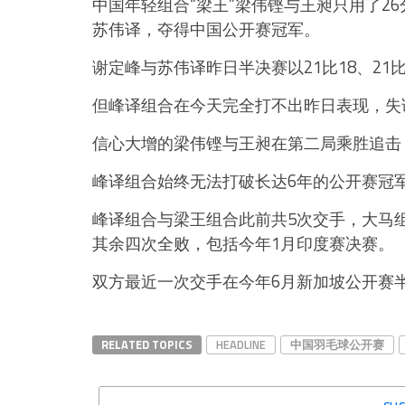
中国年轻组合
“
梁王
”
梁伟铿与王昶只用了
26
苏伟译，夺得中国公开赛冠军。
谢定峰与苏伟译昨日半决赛以
21
比
18
、
21
但峰译组合在今天完全打不出昨日表现，失
信心大增的梁伟铿与王昶在第二局乘胜追击
峰译组合始终无法打破长达
6
年的公开赛冠
峰译组合与梁王组合此前共
5
次交手，大马
其余四次全败，包括今年
1
月印度赛决赛。
双方最近一次交手在今年
6
月新加坡公开赛
RELATED TOPICS
HEADLINE
中国羽毛球公开赛