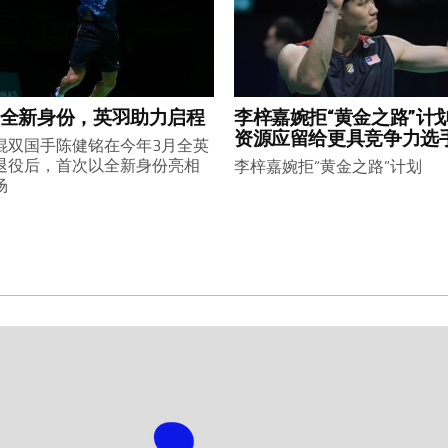
全新身份，英羽助力启程
李梓嘉婉拒“黄金之路”计
资源应留给更具竞争力选
混双国手陈健铭在今年3月全英
退役后，首次以全新身份亮相
李梓嘉婉拒“黄金之路”计划
场