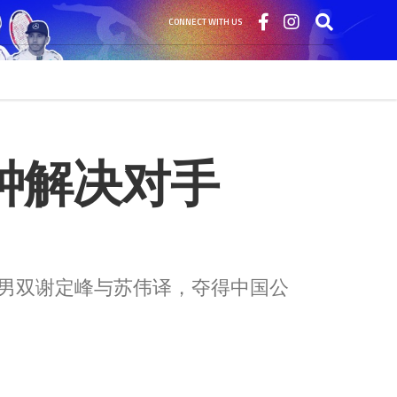
CONNECT WITH US
决对手    
马男双谢定峰与苏伟译，夺得中国公