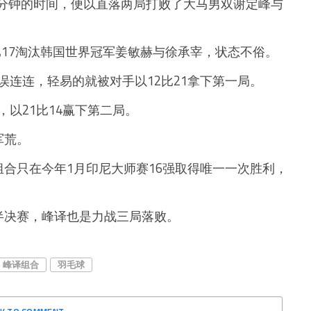
分钟的时间，便以直落两局打败了大马男双谢定峰与
比
17
淘汰韩国世界冠军姜敏赫与徐承宰，状态不俗。
误连连，轻易的就被对手以
12
比
21
拿下第一局。
，以
21
比
14
赢下第二局。
军荒。
组合只在今年
1
月印尼大师赛
16
强取得唯一一次胜利，
半决赛，峰译也是力战三局落败。
峰译组合
羽毛球