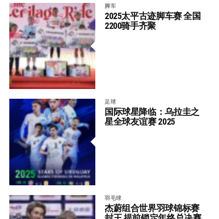
脚车
2025太平古迹脚车赛 全国
2200骑手齐聚
足球
国际球星降临：乌拉圭之
星全球友谊赛 2025
羽毛球
杰蔚组合世界羽球锦标赛
封王 提前锁定年终总决赛