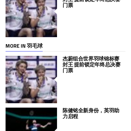
门票
MORE IN 羽毛球
杰蔚组合世界羽球锦标赛
封王 提前锁定年终总决赛
门票
陈健铭全新身份，英羽助
力启程