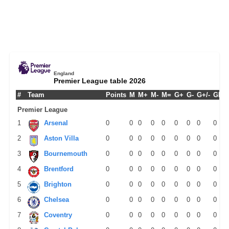
England
Premier League table 2026
#
Team
Points
M
M+
M-
M=
G+
G-
G+/-
GPM
Premier League
1
Arsenal
0
0
0
0
0
0
0
0
0
2
Aston Villa
0
0
0
0
0
0
0
0
0
3
Bournemouth
0
0
0
0
0
0
0
0
0
4
Brentford
0
0
0
0
0
0
0
0
0
5
Brighton
0
0
0
0
0
0
0
0
0
6
Chelsea
0
0
0
0
0
0
0
0
0
7
Coventry
0
0
0
0
0
0
0
0
0