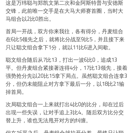
这是万纬聪与郑凯文第二次和金阿斯特普与安德斯
交锋，此前唯一交手是在大马大师赛首圈，当时大
马组合以2比0胜出。
首局一开战，双方你来我往，各有得分，丹麦组合
在6比5领先之后，就将比分战至9比5，并且接下来
只让聪文组合拿下1分，就以11比6进入间歇。
聪文组合随后从7比13，打出一波6比0，追成13
平。但丹麦组合紧接著连得4分，17比13领先，接着
强势抢分先以20比15拿下局点。虽然聪文组合连拿3
分，但仍未能阻止对方拿下最后一分，以18比21输
掉首局。
次局聪文组合一上来就打出4比0的比分，却在过后
出现一些失误，让对手追上3比4。随后双方比分交
替上升，谁也无法甩开对方的纠缠。
但在16平之后，丹麦组合就拉开分差，最终只让聪