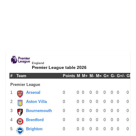
England
Premier League table 2026
#
Team
Points
M
M+
M-
M=
G+
G-
G+/-
GPM
Premier League
1
Arsenal
0
0
0
0
0
0
0
0
0
2
Aston Villa
0
0
0
0
0
0
0
0
0
3
Bournemouth
0
0
0
0
0
0
0
0
0
4
Brentford
0
0
0
0
0
0
0
0
0
5
Brighton
0
0
0
0
0
0
0
0
0