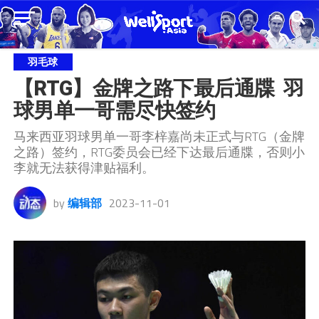
羽毛球
【RTG】金牌之路下最后通牒  羽
球男单一哥需尽快签约
马来西亚羽球男单一哥李梓嘉尚未正式与RTG（金牌
之路）签约，RTG委员会已经下达最后通牒，否则小
李就无法获得津贴福利。
by
编辑部
2023-11-01