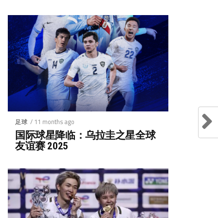
/ 11 months ago
足球
国际球星降临：乌拉圭之星全球
友谊赛 2025