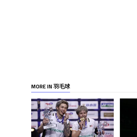
MORE IN 羽毛球