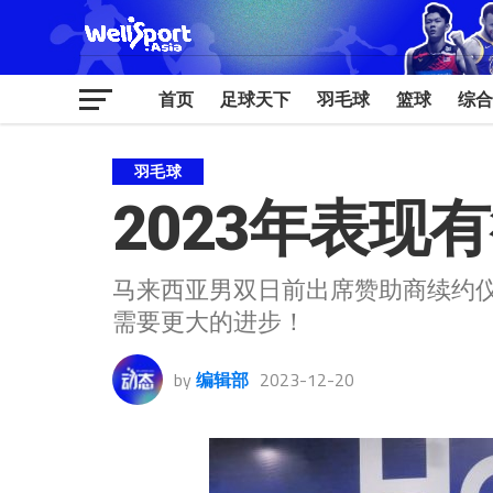
首页
足球天下
羽毛球
篮球
综合
羽毛球
2023年表现
马来西亚男双日前出席赞助商续约仪
需要更大的进步！
by
编辑部
2023-12-20