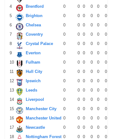
4
Brentford
0
0
0
0
0
0
0
0
0
5
Brighton
0
0
0
0
0
0
0
0
0
6
Chelsea
0
0
0
0
0
0
0
0
0
7
Coventry
0
0
0
0
0
0
0
0
0
8
Crystal Palace
0
0
0
0
0
0
0
0
0
9
Everton
0
0
0
0
0
0
0
0
0
10
Fulham
0
0
0
0
0
0
0
0
0
11
Hull City
0
0
0
0
0
0
0
0
0
12
Ipswich
0
0
0
0
0
0
0
0
0
13
Leeds
0
0
0
0
0
0
0
0
0
14
Liverpool
0
0
0
0
0
0
0
0
0
15
Manchester City
0
0
0
0
0
0
0
0
0
16
Manchester United
0
0
0
0
0
0
0
0
0
17
Newcastle
0
0
0
0
0
0
0
0
0
18
Nottingham Forest
0
0
0
0
0
0
0
0
0