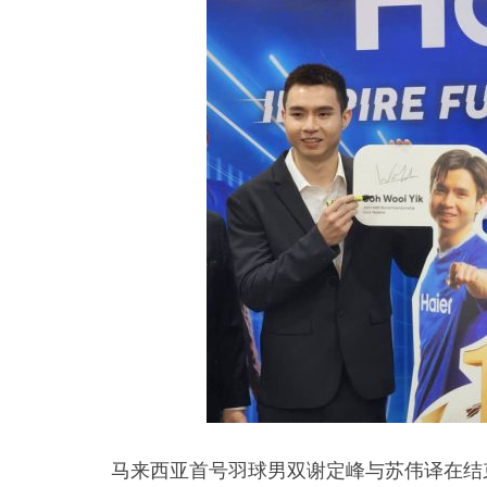
马来西亚首号羽球男双谢定峰与苏伟译在结束