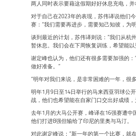
两人同时表示要藉这假期好好休息充电，并希
对于自己在2023年的表现，苏伟译说他们
赛：“我们需要再进步，需要知己知彼，为
谈到最近的计划，苏伟译则说：“我们从杭
暂休息。我们会在下周恢复训练，希望能以
谢定峰也认为，他们还有很多需要加强的：
做好准备。”
“明年对我们来说，是非常困难的一年，很
明年1月9日至14日举行的马来西亚羽球公
战，他们也希望能在自家门口交出好成绩，为
去年1月的大马公开赛，峰译在16强赛遭中
他们打进8强但输给了印尼的里奥与马汀。
对此谢定峰说：“新一年的第一个比赛，就