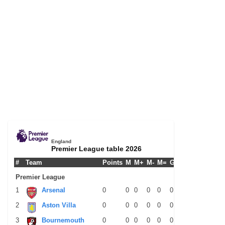
England
Premier League table 2026
#
Team
Points
M
M+
M-
M=
G+
G-
G+/-
GPM
Premier League
1
Arsenal
0
0
0
0
0
0
0
0
0
2
Aston Villa
0
0
0
0
0
0
0
0
0
3
Bournemouth
0
0
0
0
0
0
0
0
0