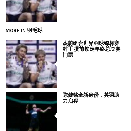
MORE IN 羽毛球
杰蔚组合世界羽球锦标赛
封王 提前锁定年终总决赛
门票
陈健铭全新身份，英羽助
力启程