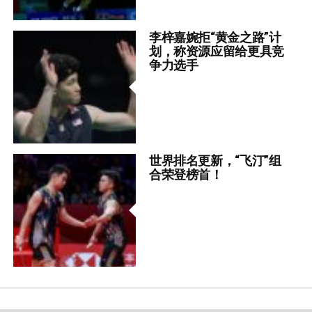
李梓嘉婉拒“黄金之路”计
划，称资源应留给更具竞
争力选手
世界排名更新，“飞汀”组
合荣登榜首！