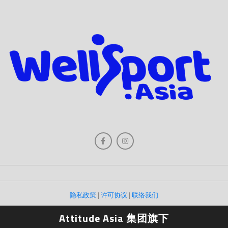
隐私政策
|
许可协议
|
联络我们
Attitude Asia 集团旗下