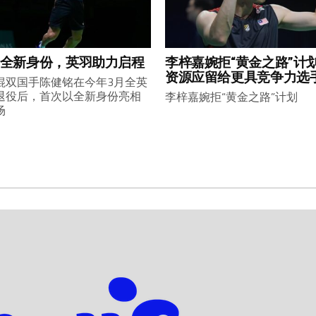
全新身份，英羽助力启程
李梓嘉婉拒“黄金之路”计
资源应留给更具竞争力选
混双国手陈健铭在今年3月全英
退役后，首次以全新身份亮相
李梓嘉婉拒“黄金之路”计划
场