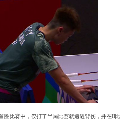
首圈比赛中，仅打了半局比赛就遭遇背伤，并在8比