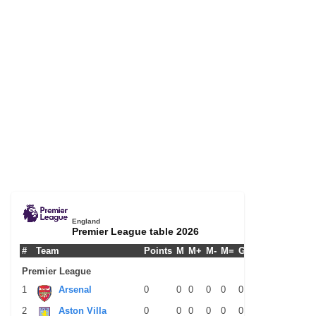
England
Premier League table 2026
#
Team
Points
M
M+
M-
M=
G+
G-
G+/-
GPM
Premier League
1
Arsenal
0
0
0
0
0
0
0
0
0
2
Aston Villa
0
0
0
0
0
0
0
0
0