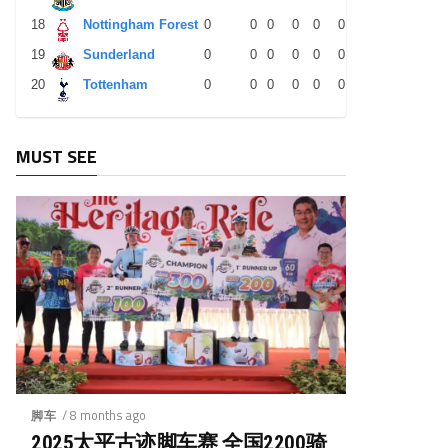
18
Nottingham Forest
0
0
0
0
0
0
0
0
0
19
Sunderland
0
0
0
0
0
0
0
0
0
20
Tottenham
0
0
0
0
0
0
0
0
0
MUST SEE
/ 8 months ago
脚车
2025太平古迹脚车赛 全国2200骑