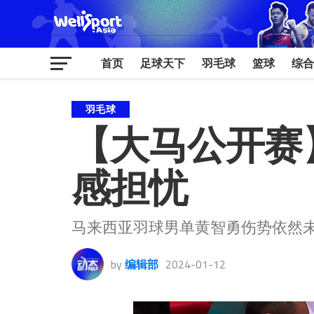
首页
足球天下
羽毛球
篮球
综合
羽毛球
【大马公开赛
感担忧
马来西亚羽球男单黄智勇伤势依然
by
编辑部
2024-01-12