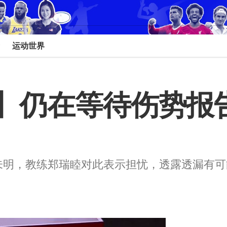
运动世界
】仍在等待伤势报告
未明，教练郑瑞睦对此表示担忧，透露透漏有可