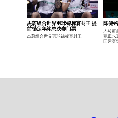
杰蔚组合世界羽球锦标赛封王 提
陈健铭
前锁定年终总决赛门票
大马前
赛正式
杰蔚组合世界羽球锦标赛封王
国际赛