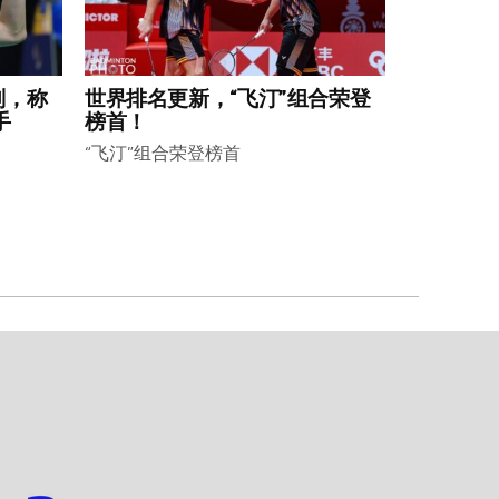
划，称
世界排名更新，“飞汀”组合荣登
手
榜首！
“飞汀”组合荣登榜首