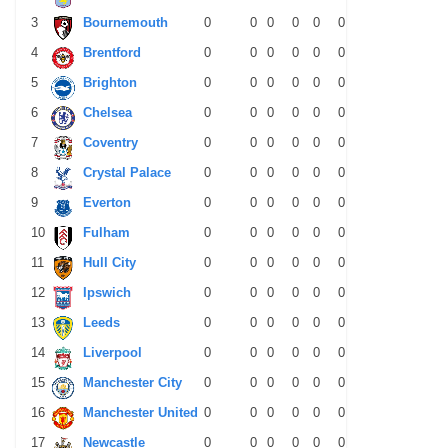
3
Bournemouth
0
0
0
0
0
0
0
0
0
4
Brentford
0
0
0
0
0
0
0
0
0
5
Brighton
0
0
0
0
0
0
0
0
0
6
Chelsea
0
0
0
0
0
0
0
0
0
7
Coventry
0
0
0
0
0
0
0
0
0
8
Crystal Palace
0
0
0
0
0
0
0
0
0
9
Everton
0
0
0
0
0
0
0
0
0
10
Fulham
0
0
0
0
0
0
0
0
0
11
Hull City
0
0
0
0
0
0
0
0
0
12
Ipswich
0
0
0
0
0
0
0
0
0
13
Leeds
0
0
0
0
0
0
0
0
0
14
Liverpool
0
0
0
0
0
0
0
0
0
15
Manchester City
0
0
0
0
0
0
0
0
0
16
Manchester United
0
0
0
0
0
0
0
0
0
17
Newcastle
0
0
0
0
0
0
0
0
0