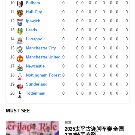
10
Fulham
0
0
0
0
0
0
0
0
0
11
Hull City
0
0
0
0
0
0
0
0
0
12
Ipswich
0
0
0
0
0
0
0
0
0
13
Leeds
0
0
0
0
0
0
0
0
0
14
Liverpool
0
0
0
0
0
0
0
0
0
15
Manchester City
0
0
0
0
0
0
0
0
0
16
Manchester United
0
0
0
0
0
0
0
0
0
17
Newcastle
0
0
0
0
0
0
0
0
0
18
Nottingham Forest
0
0
0
0
0
0
0
0
0
19
Sunderland
0
0
0
0
0
0
0
0
0
20
Tottenham
0
0
0
0
0
0
0
0
0
MUST SEE
脚车
2025太平古迹脚车赛 全国
2200骑手齐聚