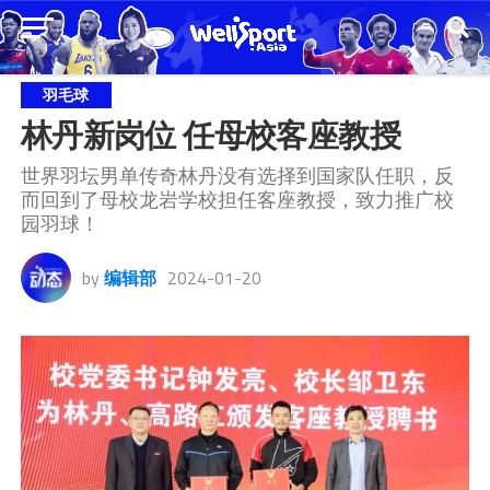
羽毛球
林丹新岗位 任母校客座教授
世界羽坛男单传奇林丹没有选择到国家队任职，反
而回到了母校龙岩学校担任客座教授，致力推广校
园羽球！
by
编辑部
2024-01-20