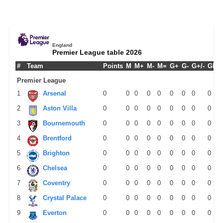
England
Premier League table 2026
#
Team
Points
M
M+
M-
M=
G+
G-
G+/-
GPM
Premier League
1
Arsenal
0
0
0
0
0
0
0
0
0
2
Aston Villa
0
0
0
0
0
0
0
0
0
3
Bournemouth
0
0
0
0
0
0
0
0
0
4
Brentford
0
0
0
0
0
0
0
0
0
5
Brighton
0
0
0
0
0
0
0
0
0
6
Chelsea
0
0
0
0
0
0
0
0
0
7
Coventry
0
0
0
0
0
0
0
0
0
8
Crystal Palace
0
0
0
0
0
0
0
0
0
9
Everton
0
0
0
0
0
0
0
0
0