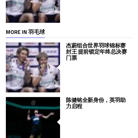
MORE IN 羽毛球
杰蔚组合世界羽球锦标赛
封王 提前锁定年终总决赛
门票
陈健铭全新身份，英羽助
力启程