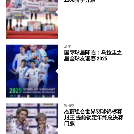
足球
国际球星降临：乌拉圭之
星全球友谊赛 2025
羽毛球
杰蔚组合世界羽球锦标赛
封王 提前锁定年终总决赛
门票