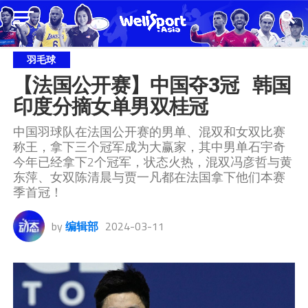
羽毛球
【法国公开赛】中国夺3冠   韩国
印度分摘女单男双桂冠
中国羽球队在法国公开赛的男单、混双和女双比赛
称王，拿下三个冠军成为大赢家，其中男单石宇奇
今年已经拿下2个冠军，状态火热，混双冯彦哲与黄
东萍、女双陈清晨与贾一凡都在法国拿下他们本赛
季首冠！
by
编辑部
2024-03-11