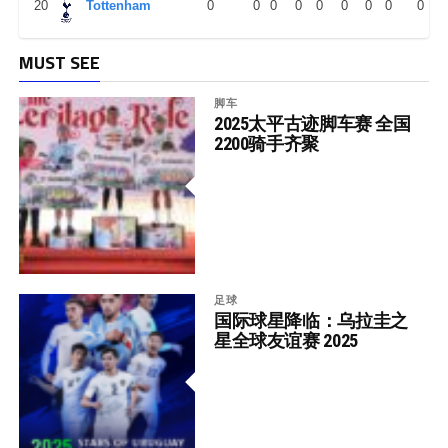
20
Tottenham
0
0
0
0
0
0
0
0
0
MUST SEE
脚车
2025太平古迹脚车赛 全国
2200骑手齐聚
足球
国际球星降临：乌拉圭之
星全球友谊赛 2025