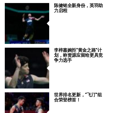
陈健铭全新身份，英羽助
力启程
李梓嘉婉拒“黄金之路”计
划，称资源应留给更具竞
争力选手
世界排名更新，“飞汀”组
合荣登榜首！