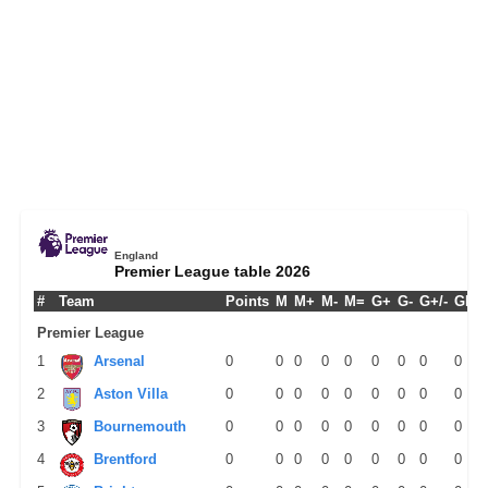
England
Premier League table 2026
#
Team
Points
M
M+
M-
M=
G+
G-
G+/-
GPM
Premier League
1
Arsenal
0
0
0
0
0
0
0
0
0
2
Aston Villa
0
0
0
0
0
0
0
0
0
3
Bournemouth
0
0
0
0
0
0
0
0
0
4
Brentford
0
0
0
0
0
0
0
0
0