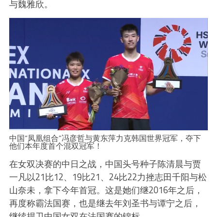
与魏雅欣。
中国“凤凰组合”冯彦哲与黄东萍力克韩国世界冠军，夺下
他们本年度首个混双冠军！
在女双决赛的中日之战，中国头号种子陈清晨与贾
一凡以21比12、19比21、24比22力挫志田千阳与松
山奈未，拿下今年首冠。这是她们继2016年之后，
再度称霸法国赛，也是继去年刘圣书与谭宁之后，
继续捍卫中国女双在法国赛的锦标。