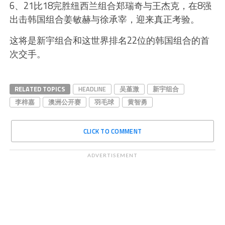
6、21比18完胜纽西兰组合郑瑞奇与王杰克，在8强
出击韩国组合姜敏赫与徐承宰，迎来真正考验。
这将是新宇组合和这世界排名22位的韩国组合的首
次交手。
RELATED TOPICS
HEADLINE
吴堇溦
新宇组合
李梓嘉
澳洲公开赛
羽毛球
黄智勇
CLICK TO COMMENT
ADVERTISEMENT