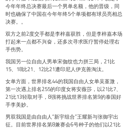
今年年终总决赛最后一个男单名额，他的晋级，同
时也确保了中国在今年年终5个单项都有球员亮相总
决赛。。
双方之前2度交手都是李梓嘉获胜，但是李梓嘉本场
打起来一点都不兴奋，还多次寻求医疗暂停处理右
手伤势。
我国另一位自由人男单宋侞纹也力拼三局，21比
15、18比21、12比21遭印尼人伊克善淘汰。
女单方面，世界排名44的我国自由人女单吴堇溦，
第一次遇上排名255的印度女将安薇莎，以21比7、
21比13轻取对手，8强将挑战世界排名第9的泰国好
手李美妙。
男双我国是由自由人“新宇组合”王耀新与张御宇出
征。目前世界排名第8兼赛会6号种子的他们以21比