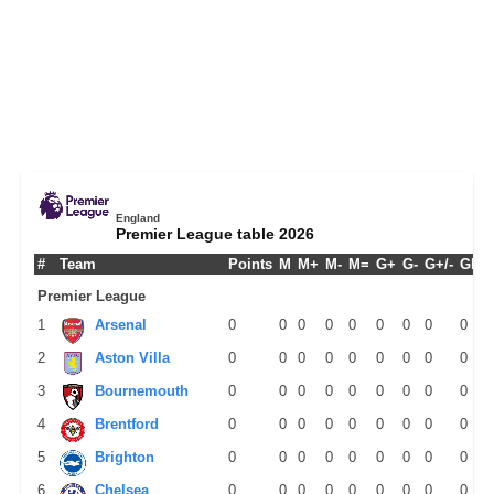
England
Premier League table 2026
#
Team
Points
M
M+
M-
M=
G+
G-
G+/-
GPM
Premier League
1
Arsenal
0
0
0
0
0
0
0
0
0
2
Aston Villa
0
0
0
0
0
0
0
0
0
3
Bournemouth
0
0
0
0
0
0
0
0
0
4
Brentford
0
0
0
0
0
0
0
0
0
5
Brighton
0
0
0
0
0
0
0
0
0
6
Chelsea
0
0
0
0
0
0
0
0
0