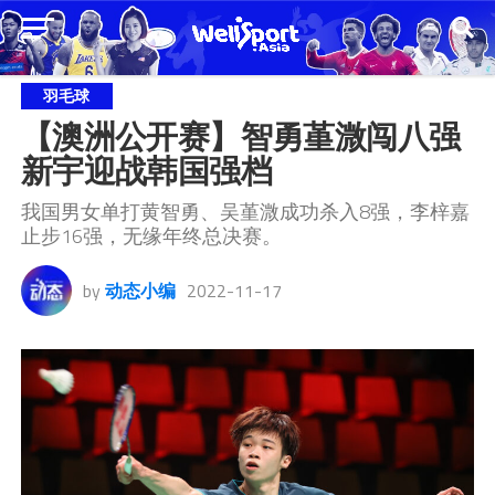
羽毛球
【澳洲公开赛】智勇堇溦闯八强 
新宇迎战韩国强档
我国男女单打黄智勇、吴堇溦成功杀入8强，李梓嘉
止步16强，无缘年终总决赛。
by
动态小编
2022-11-17