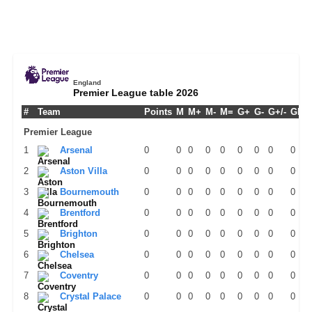
England
Premier League table 2026
#
Team
Points
M
M+
M-
M=
G+
G-
G+/-
GPM
Premier League
1
Arsenal
0
0
0
0
0
0
0
0
0
2
Aston Villa
0
0
0
0
0
0
0
0
0
3
Bournemouth
0
0
0
0
0
0
0
0
0
4
Brentford
0
0
0
0
0
0
0
0
0
5
Brighton
0
0
0
0
0
0
0
0
0
6
Chelsea
0
0
0
0
0
0
0
0
0
7
Coventry
0
0
0
0
0
0
0
0
0
8
Crystal Palace
0
0
0
0
0
0
0
0
0