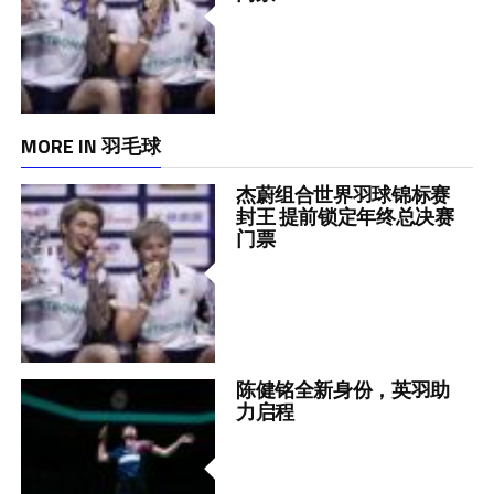
MORE IN 羽毛球
杰蔚组合世界羽球锦标赛
封王 提前锁定年终总决赛
门票
陈健铭全新身份，英羽助
力启程