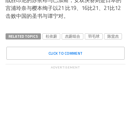
战胜印尼的苏依布与巴加斯，女双决赛则是日本的
宫浦玲奈与樱本绚子以21 比19、16比21、21比12
击败中国的圣书与谭宁对。
RELATED TOPICS
杜依蔚
杰蔚组合
羽毛球
陈堂杰
CLICK TO COMMENT
ADVERTISEMENT