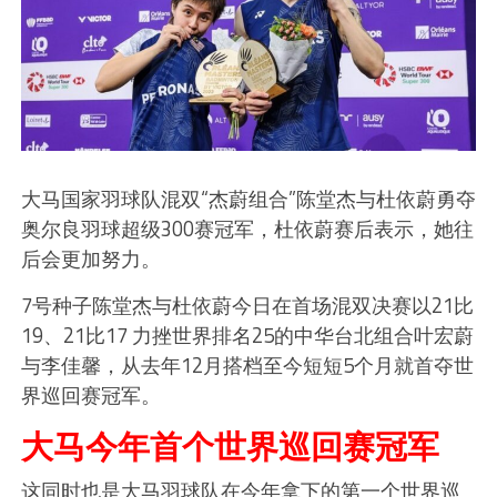
大马国家羽球队混双“杰蔚组合”陈堂杰与杜依蔚勇夺
奥尔良羽球超级300赛冠军，杜依蔚赛后表示，她往
后会更加努力。
7号种子陈堂杰与杜依蔚今日在首场混双决赛以21比
19、21比17 力挫世界排名25的中华台北组合叶宏蔚
与李佳馨，从去年12月搭档至今短短5个月就首夺世
界巡回赛冠军。
大马今年首个世界巡回赛冠军
这同时也是大马羽球队在今年拿下的第一个世界巡