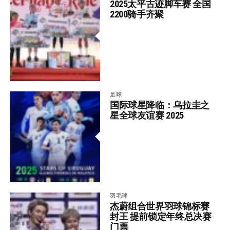
2025太平古迹脚车赛 全国
2200骑手齐聚
足球
国际球星降临：乌拉圭之
星全球友谊赛 2025
羽毛球
杰蔚组合世界羽球锦标赛
封王 提前锁定年终总决赛
门票