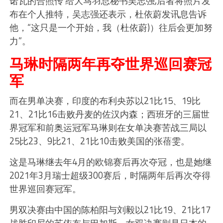
诺瓦的合照传 给大马羽总秘书吴志强,后者将照片发
布在个人推特，吴志强还表示，杜依蔚发讯息告诉
他，“这只是一个开始，我（杜依蔚)）往后会更加努
力”。
马琳时隔两年再夺世界巡回赛冠
军
而在男单决赛，印度的布利央苏以21比15、19比
21、21比16击败丹麦的佐汉内森；西班牙的三届世
界冠军和前奥运冠军马琳则在女单决赛苦战三局以
25比23、9比21、21比10击败美国的张蓓雯。
这是马琳继去年4月的欧锦赛后再次夺冠，也是她继
2021年3月瑞士超级300赛后，时隔两年后再次夺得
世界巡回赛冠军。
男双决赛由中国的陈柏阳与刘毅以21比19、21比17