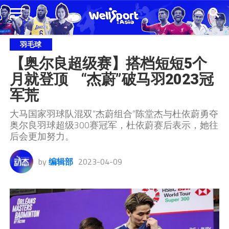
羽毛球
【奥尔良超级赛】搭档短短5个
月就登顶    “杰蔚”破马羽2023冠
军荒
大马国家羽球队混双“杰蔚组合”陈堂杰与杜依蔚勇夺
奥尔良羽球超级300赛冠军，杜依蔚赛后表示，她往
后会更加努力。
by
编辑部
2023-04-09