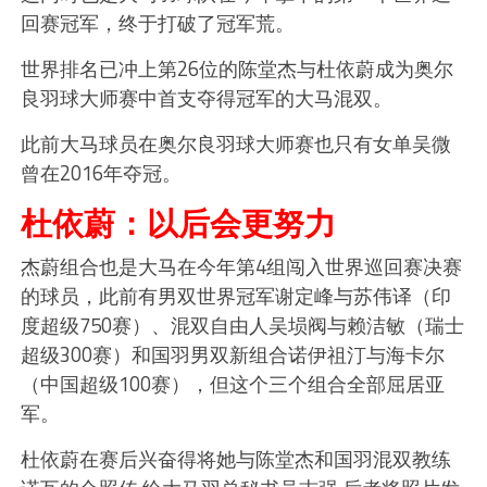
回赛冠军，终于打破了冠军荒。
世界排名已冲上第26位的陈堂杰与杜依蔚成为奥尔
良羽球大师赛中首支夺得冠军的大马混双。
此前大马球员在奥尔良羽球大师赛也只有女单吴微
曾在2016年夺冠。
杜依蔚：以后会更努力
杰蔚组合也是大马在今年第4组闯入世界巡回赛决赛
的球员，此前有男双世界冠军谢定峰与苏伟译（印
度超级750赛）、混双自由人吴埙阀与赖洁敏（瑞士
超级300赛）和国羽男双新组合诺伊祖汀与海卡尔
（中国超级100赛），但这个三个组合全部屈居亚
军。
杜依蔚在赛后兴奋得将她与陈堂杰和国羽混双教练