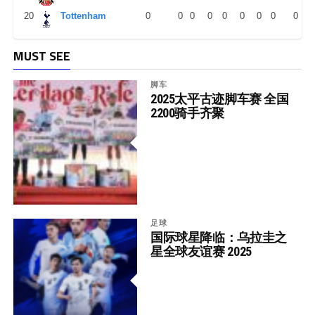
20
Tottenham
0
0
0
0
0
0
0
0
0
MUST SEE
脚车
2025太平古迹脚车赛 全国
2200骑手齐聚
足球
国际球星降临：乌拉圭之
星全球友谊赛 2025