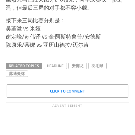
遥，但最后三局的对手都不容小觑。
接下来三局比赛分别是：
吴堇溦 vs 米娅
谢定峰/苏伟译 vs 金·阿斯特鲁普/安德斯
陈康乐/蒂娜 vs 亚历山德拉/迈尔肯
RELATED TOPICS
HEADLINE
安赛龙
羽毛球
苏迪曼杯
CLICK TO COMMENT
ADVERTISEMENT