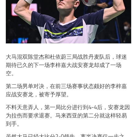
大马混双陈堂杰和杜依蔚三局战胜丹麦队后，球迷
期待已久的下一场李梓嘉大战安赛龙却成了一场
空。
第二场男单对决，在前三场赛事状态颇好的李梓嘉
应战安赛龙，被寄予厚望。
不料天意弄人，第一局比分进行到4-4后，安赛龙因
为拉伤而要求退赛。马来西亚的第二分就这样轻易
到手。
虽然大马已经大比分2-0领先，离半决赛仅一步之