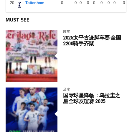
20
Tottenham
0
0
0
0
0
0
0
0
0
MUST SEE
脚车
2025太平古迹脚车赛 全国
2200骑手齐聚
足球
国际球星降临：乌拉圭之
星全球友谊赛 2025