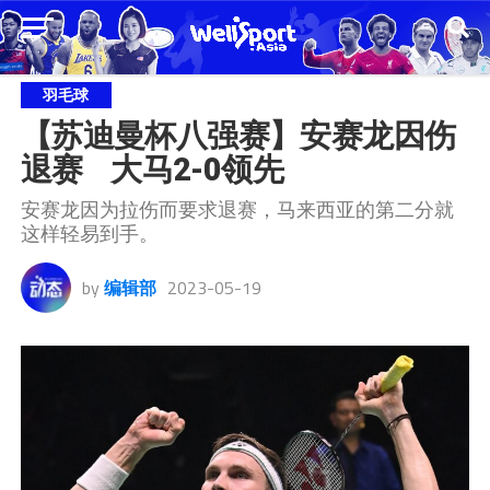
羽毛球
【苏迪曼杯八强赛】安赛龙因伤
退赛    大马2-0领先
安赛龙因为拉伤而要求退赛，马来西亚的第二分就
这样轻易到手。
by
编辑部
2023-05-19