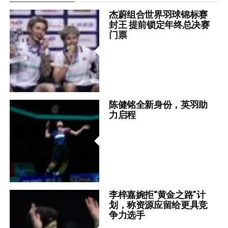
杰蔚组合世界羽球锦标赛
封王 提前锁定年终总决赛
门票
陈健铭全新身份，英羽助
力启程
李梓嘉婉拒“黄金之路”计
划，称资源应留给更具竞
争力选手