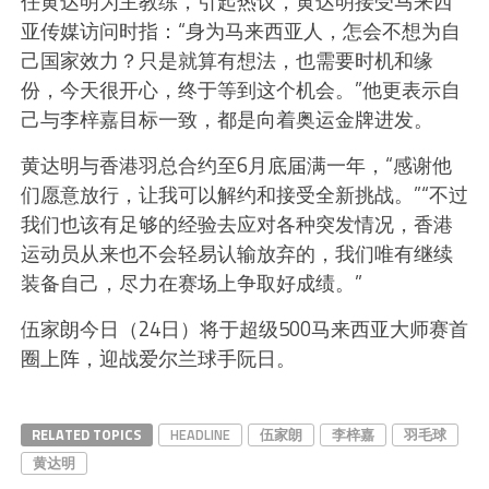
任黄达明为主教练，引起热议，黄达明接受马来西
亚传媒访问时指：“身为马来西亚人，怎会不想为自
己国家效力？只是就算有想法，也需要时机和缘
份，今天很开心，终于等到这个机会。”他更表示自
己与李梓嘉目标一致，都是向着奥运金牌进发。
黄达明与香港羽总合约至6月底届满一年，“感谢他
们愿意放行，让我可以解约和接受全新挑战。”“不过
我们也该有足够的经验去应对各种突发情况，香港
运动员从来也不会轻易认输放弃的，我们唯有继续
装备自己，尽力在赛场上争取好成绩。”
伍家朗今日（24日）将于超级500马来西亚大师赛首
圈上阵，迎战爱尔兰球手阮日。
RELATED TOPICS
HEADLINE
伍家朗
李梓嘉
羽毛球
黄达明