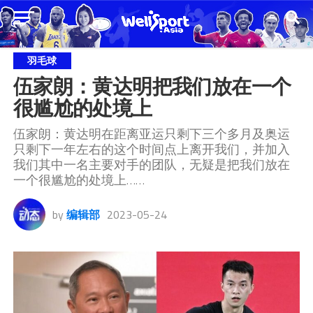
羽毛球
伍家朗：黄达明把我们放在一个
很尴尬的处境上
伍家朗：黄达明在距离亚运只剩下三个多月及奥运
只剩下一年左右的这个时间点上离开我们，并加入
我们其中一名主要对手的团队，无疑是把我们放在
一个很尴尬的处境上……
by
编辑部
2023-05-24