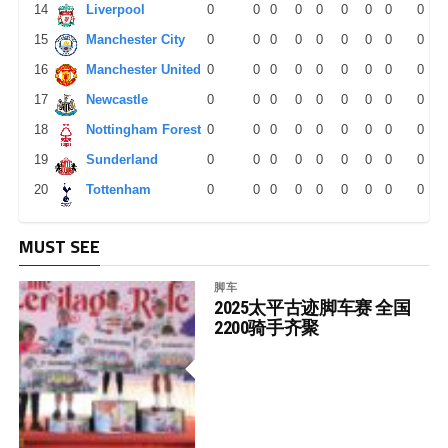
14
Liverpool
0
0
0
0
0
0
0
0
0
15
Manchester City
0
0
0
0
0
0
0
0
0
16
Manchester United
0
0
0
0
0
0
0
0
0
17
Newcastle
0
0
0
0
0
0
0
0
0
18
Nottingham Forest
0
0
0
0
0
0
0
0
0
19
Sunderland
0
0
0
0
0
0
0
0
0
20
Tottenham
0
0
0
0
0
0
0
0
0
MUST SEE
脚车
2025太平古迹脚车赛 全国
2200骑手齐聚