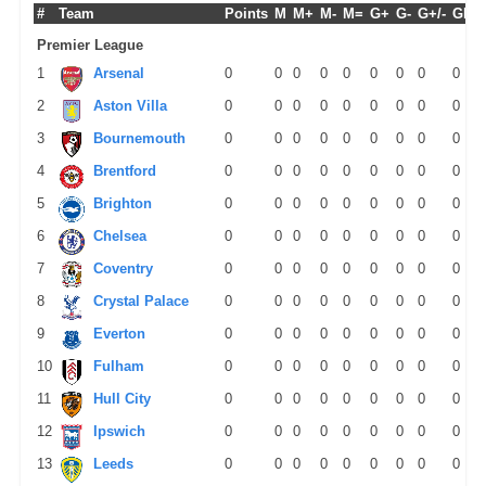
#
Team
Points
M
M+
M-
M=
G+
G-
G+/-
GPM
Premier League
1
Arsenal
0
0
0
0
0
0
0
0
0
2
Aston Villa
0
0
0
0
0
0
0
0
0
3
Bournemouth
0
0
0
0
0
0
0
0
0
4
Brentford
0
0
0
0
0
0
0
0
0
5
Brighton
0
0
0
0
0
0
0
0
0
6
Chelsea
0
0
0
0
0
0
0
0
0
7
Coventry
0
0
0
0
0
0
0
0
0
8
Crystal Palace
0
0
0
0
0
0
0
0
0
9
Everton
0
0
0
0
0
0
0
0
0
10
Fulham
0
0
0
0
0
0
0
0
0
11
Hull City
0
0
0
0
0
0
0
0
0
12
Ipswich
0
0
0
0
0
0
0
0
0
13
Leeds
0
0
0
0
0
0
0
0
0