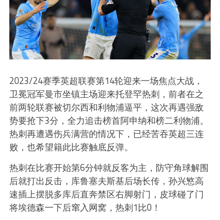
2023/24赛季英超联赛第14轮迎来一场焦点大战，
卫冕冠军曼市坐镇主场迎来托登罕热刺，前者在之
前两轮联赛被切尔西和利物浦逼平，这次再遇强敌
势要抢下3分，全力追击榜首阿申纳和榜二利物浦。
热刺再遭遇伤兵满营的情况下，已经苦吞英超三连
败，也希望籍此比赛触底反弹。
热刺在比赛开始第6分钟就反客为主，防守角球解围
后就打出反击，库鲁塞夫斯基后场长传，孙兴慜高
速插上摆脱多库后直奔禁区右脚射门，皮球碰了门
将埃德森一下后窜入网窝，热刺1比0！