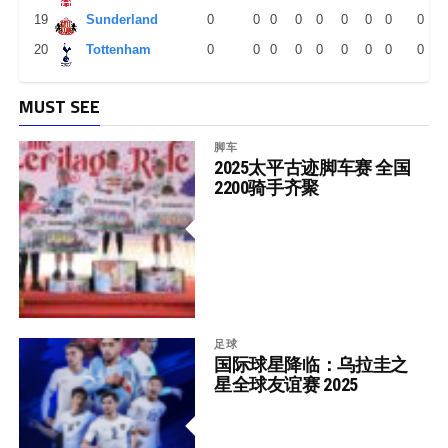
19
Sunderland
0
0
0
0
0
0
0
0
0
20
Tottenham
0
0
0
0
0
0
0
0
0
MUST SEE
脚车
2025太平古迹脚车赛 全国
2200骑手齐聚
足球
国际球星降临：乌拉圭之
星全球友谊赛 2025