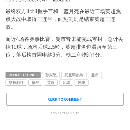
最终双方3比3握手言和，蓝月亮在最近三场英超焦
点大战中取得三连平，而热刺则是结束英超三连
败。
而近4场各赛事比赛，曼市皆未能完成零封，总计丢
掉10球，场均丢球2.5粒，英超排名也滑落至第三
位，落后榜首阿申纳3分、榜二利物浦1分。
RELATED TOPICS
孙兴慜
托登罕热刺
曼市
格拉利什
福登
英超
足球
黑哨
CLICK TO COMMENT
ADVERTISEMENT