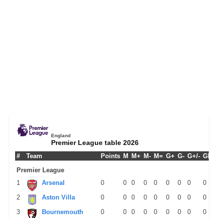
England
Premier League table 2026
#
Team
Points
M
M+
M-
M=
G+
G-
G+/-
GPM
Premier League
1
Arsenal
0
0
0
0
0
0
0
0
0
2
Aston Villa
0
0
0
0
0
0
0
0
0
3
Bournemouth
0
0
0
0
0
0
0
0
0