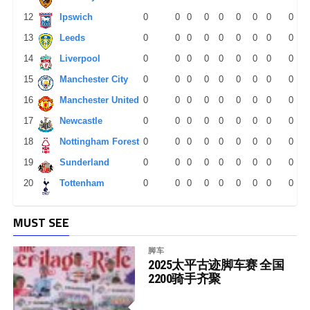
12
Ipswich
0
0
0
0
0
0
0
0
0
13
Leeds
0
0
0
0
0
0
0
0
0
14
Liverpool
0
0
0
0
0
0
0
0
0
15
Manchester City
0
0
0
0
0
0
0
0
0
16
Manchester United
0
0
0
0
0
0
0
0
0
17
Newcastle
0
0
0
0
0
0
0
0
0
18
Nottingham Forest
0
0
0
0
0
0
0
0
0
19
Sunderland
0
0
0
0
0
0
0
0
0
20
Tottenham
0
0
0
0
0
0
0
0
0
MUST SEE
脚车
2025太平古迹脚车赛 全国
2200骑手齐聚