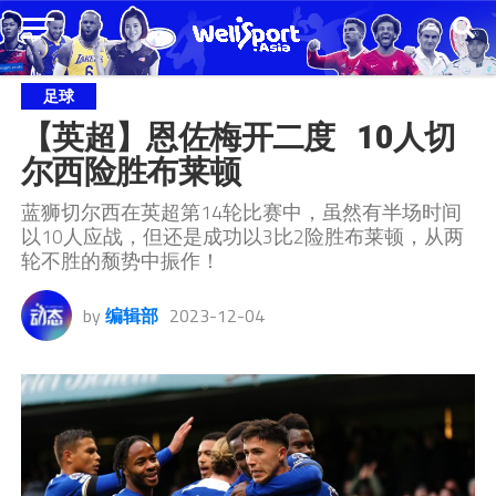
足球
【英超】恩佐梅开二度   10人切
尔西险胜布莱顿
蓝狮切尔西在英超第14轮比赛中，虽然有半场时间
以10人应战，但还是成功以3比2险胜布莱顿，从两
轮不胜的颓势中振作！
by
编辑部
2023-12-04