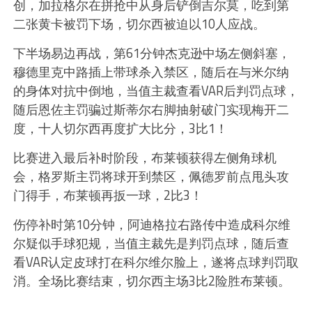
创，加拉格尔在拼抢中从身后铲倒吉尔莫，吃到第
二张黄卡被罚下场，切尔西被迫以10人应战。
下半场易边再战，第61分钟杰克逊中场左侧斜塞，
穆德里克中路插上带球杀入禁区，随后在与米尔纳
的身体对抗中倒地，当值主裁查看VAR后判罚点球，
随后恩佐主罚骗过斯蒂尔右脚抽射破门实现梅开二
度，十人切尔西再度扩大比分，3比1！
比赛进入最后补时阶段，布莱顿获得左侧角球机
会，格罗斯主罚将球开到禁区，佩德罗前点甩头攻
门得手，布莱顿再扳一球，2比3！
伤停补时第10分钟，阿迪格拉右路传中造成科尔维
尔疑似手球犯规，当值主裁先是判罚点球，随后查
看VAR认定皮球打在科尔维尔脸上，遂将点球判罚取
消。全场比赛结束，切尔西主场3比2险胜布莱顿。