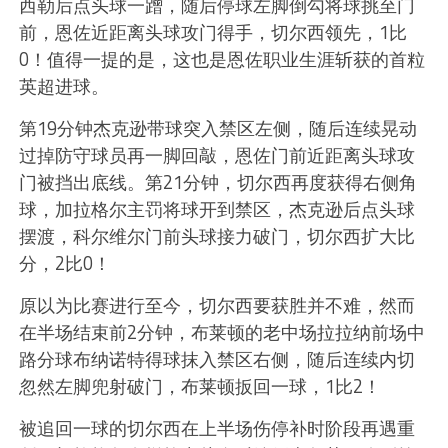
西勒后点头球一蹭，随后停球左脚倒勾将球挑至门
前，恩佐近距离头球攻门得手，切尔西领先，1比
0！值得一提的是，这也是恩佐职业生涯斩获的首粒
英超进球。
第19分钟杰克逊带球突入禁区左侧，随后连续晃动
过掉防守球员再一脚回敲，恩佐门前近距离头球攻
门被挡出底线。第21分钟，切尔西再度获得右侧角
球，加拉格尔主罚将球开到禁区，杰克逊后点头球
摆渡，科尔维尔门前头球接力破门，切尔西扩大比
分，2比0！
原以为比赛进行至今，切尔西要获胜并不难，然而
在半场结束前2分钟，布莱顿的老中场拉拉纳前场中
路分球布纳诺特得球抹入禁区右侧，随后连续内切
忽然左脚兜射破门，布莱顿扳回一球，1比2！
被追回一球的切尔西在上半场伤停补时阶段再遇重