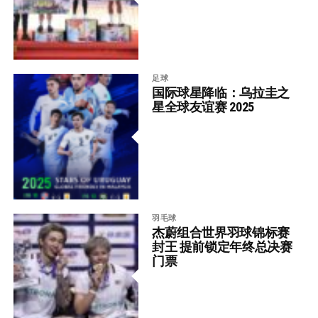
足球
国际球星降临：乌拉圭之
星全球友谊赛 2025
羽毛球
杰蔚组合世界羽球锦标赛
封王 提前锁定年终总决赛
门票