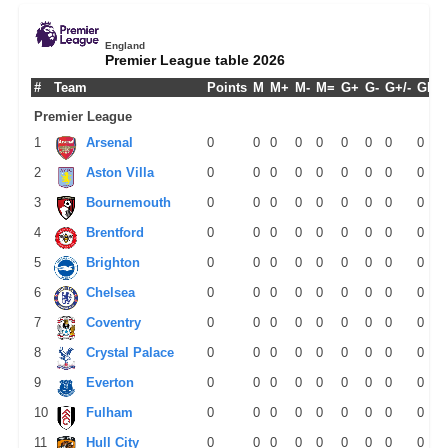
England
Premier League table 2026
#
Team
Points
M
M+
M-
M=
G+
G-
G+/-
GPM
Premier League
1
Arsenal
0
0
0
0
0
0
0
0
0
2
Aston Villa
0
0
0
0
0
0
0
0
0
3
Bournemouth
0
0
0
0
0
0
0
0
0
4
Brentford
0
0
0
0
0
0
0
0
0
5
Brighton
0
0
0
0
0
0
0
0
0
6
Chelsea
0
0
0
0
0
0
0
0
0
7
Coventry
0
0
0
0
0
0
0
0
0
8
Crystal Palace
0
0
0
0
0
0
0
0
0
9
Everton
0
0
0
0
0
0
0
0
0
10
Fulham
0
0
0
0
0
0
0
0
0
11
Hull City
0
0
0
0
0
0
0
0
0