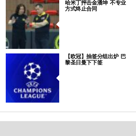
哈米丁抨击金潘坤 不专业
方式终止合同
【欧冠】抽签分组出炉 巴
黎圣日曼下下签