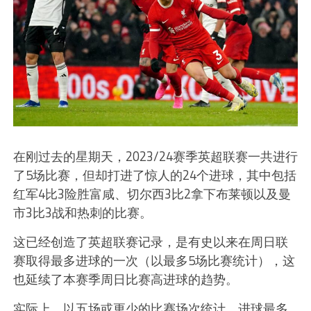
在刚过去的星期天，2023/24赛季英超联赛一共进行
了5场比赛，但却打进了惊人的24个进球，其中包括
红军4比3险胜富咸、切尔西3比2拿下布莱顿以及曼
市3比3战和热刺的比赛。
这已经创造了英超联赛记录，是有史以来在周日联
赛取得最多进球的一次（以最多5场比赛统计），这
也延续了本赛季周日比赛高进球的趋势。
实际上，以五场或更少的比赛场次统计，进球最多