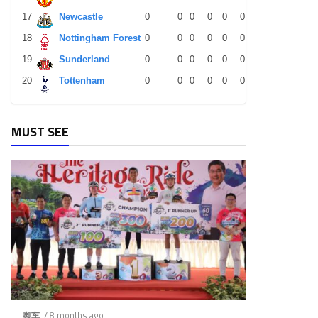
17
Newcastle
0
0
0
0
0
0
0
0
0
18
Nottingham Forest
0
0
0
0
0
0
0
0
0
19
Sunderland
0
0
0
0
0
0
0
0
0
20
Tottenham
0
0
0
0
0
0
0
0
0
MUST SEE
/ 8 months ago
脚车