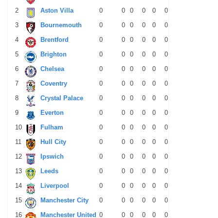
2
Aston Villa
0
0
0
0
0
0
0
0
0
3
Bournemouth
0
0
0
0
0
0
0
0
0
4
Brentford
0
0
0
0
0
0
0
0
0
5
Brighton
0
0
0
0
0
0
0
0
0
6
Chelsea
0
0
0
0
0
0
0
0
0
7
Coventry
0
0
0
0
0
0
0
0
0
8
Crystal Palace
0
0
0
0
0
0
0
0
0
9
Everton
0
0
0
0
0
0
0
0
0
10
Fulham
0
0
0
0
0
0
0
0
0
11
Hull City
0
0
0
0
0
0
0
0
0
12
Ipswich
0
0
0
0
0
0
0
0
0
13
Leeds
0
0
0
0
0
0
0
0
0
14
Liverpool
0
0
0
0
0
0
0
0
0
15
Manchester City
0
0
0
0
0
0
0
0
0
16
Manchester United
0
0
0
0
0
0
0
0
0