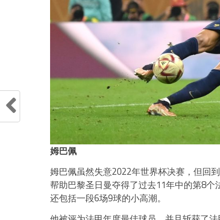
姆巴佩
姆巴佩虽然失意2022年世界杯决赛，但回
帮助巴黎圣日曼夺得了过去11年中的第8个
还包括一段6场9球的小高潮。
他被评为法甲年度最佳球员，并且斩获了法