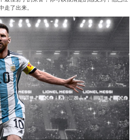
中走了出来。