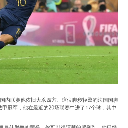
到国内联赛他依旧大杀四方。这位脚步轻盈的法国国脚
法甲冠军，他在最近的20场联赛中进了17个球，其中
甲最佳射手的荣誉，你可以很清楚的感受到，他已经