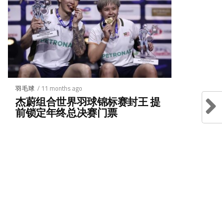
/ 11 months ago
羽毛球
杰蔚组合世界羽球锦标赛封王 提
前锁定年终总决赛门票