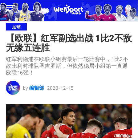
足球
【欧联】红军副选出战 1比2不敌
无缘五连胜
红军利物浦在欧联小组赛最后一轮比赛中，1比2不
敌比利时球队圣吉罗斯，但依然稳居小组第一直通
欧联16强！
by
编辑部
2023-12-15