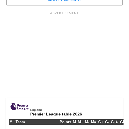
ADVERTISEMENT
England
Premier League table 2026
#
Team
Points
M
M+
M-
M=
G+
G-
G+/-
GPM