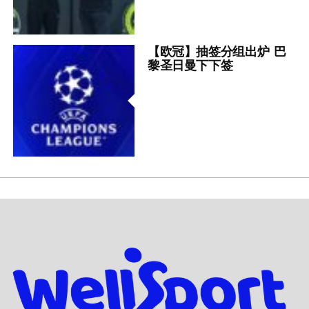
【欧冠】抽签分组出炉 巴
黎圣日曼下下签