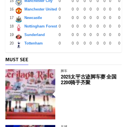
15
Manchester City
0
0
0
0
0
0
0
0
0
16
Manchester United
0
0
0
0
0
0
0
0
0
17
Newcastle
0
0
0
0
0
0
0
0
0
18
Nottingham Forest
0
0
0
0
0
0
0
0
0
19
Sunderland
0
0
0
0
0
0
0
0
0
20
Tottenham
0
0
0
0
0
0
0
0
0
MUST SEE
脚车
2025太平古迹脚车赛 全国
2200骑手齐聚
足球