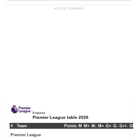
ADVERTISEMENT
England
Premier League table 2026
#
Team
Points
M
M+
M-
M=
G+
G-
G+/-
GPM
Premier League