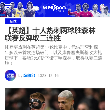
足球
【英超】十人热刺两球胜森林  
联赛反弹取二连胜
托登罕热刺在英超第17轮比赛中，凭借理查利森一
年多以来首次连场破门，以及库鲁塞夫斯基收大礼
进球下，客场2比0斩下诺丁罕森林，取得联赛二连
胜！
by
编辑部
2023-12-16