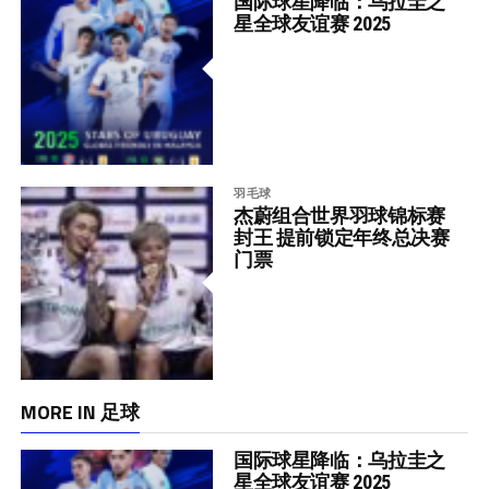
国际球星降临：乌拉圭之
星全球友谊赛 2025
羽毛球
杰蔚组合世界羽球锦标赛
封王 提前锁定年终总决赛
门票
MORE IN 足球
国际球星降临：乌拉圭之
星全球友谊赛 2025