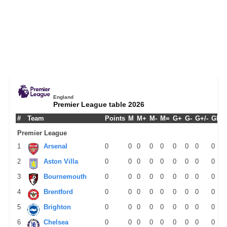
England
Premier League table 2026
#
Team
Points
M
M+
M-
M=
G+
G-
G+/-
GPM
Premier League
1
Arsenal
0
0
0
0
0
0
0
0
0
2
Aston Villa
0
0
0
0
0
0
0
0
0
3
Bournemouth
0
0
0
0
0
0
0
0
0
4
Brentford
0
0
0
0
0
0
0
0
0
5
Brighton
0
0
0
0
0
0
0
0
0
6
Chelsea
0
0
0
0
0
0
0
0
0