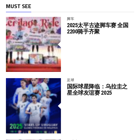
MUST SEE
脚车
2025太平古迹脚车赛 全国
2200骑手齐聚
足球
国际球星降临：乌拉圭之
星全球友谊赛 2025