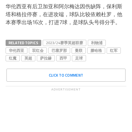
华伦西亚有后卫加亚和阿尔梅达因伤缺阵，保利斯
塔和格拉停赛，在进攻端，球队比较依赖杜罗，他
本赛季出场16次，打进7球，是球队头号得分手。
RELATED TOPICS
2023/24赛季英超联赛
利物浦
华伦西亚
双红会
巴塞罗那
曼联
滕哈格
红军
红魔
英超
萨拉赫
西甲
足球
CLICK TO COMMENT
ADVERTISEMENT