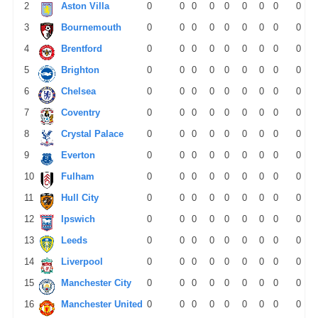
2
Aston Villa
0
0
0
0
0
0
0
0
0
3
Bournemouth
0
0
0
0
0
0
0
0
0
4
Brentford
0
0
0
0
0
0
0
0
0
5
Brighton
0
0
0
0
0
0
0
0
0
6
Chelsea
0
0
0
0
0
0
0
0
0
7
Coventry
0
0
0
0
0
0
0
0
0
8
Crystal Palace
0
0
0
0
0
0
0
0
0
9
Everton
0
0
0
0
0
0
0
0
0
10
Fulham
0
0
0
0
0
0
0
0
0
11
Hull City
0
0
0
0
0
0
0
0
0
12
Ipswich
0
0
0
0
0
0
0
0
0
13
Leeds
0
0
0
0
0
0
0
0
0
14
Liverpool
0
0
0
0
0
0
0
0
0
15
Manchester City
0
0
0
0
0
0
0
0
0
16
Manchester United
0
0
0
0
0
0
0
0
0