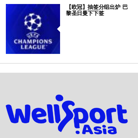
【欧冠】抽签分组出炉 巴
黎圣日曼下下签