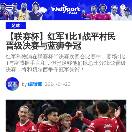
足球
【联赛杯】红军1比1战平村民  
晋级决赛与蓝狮争冠
红军利物浦在联赛杯半决赛次回合比赛中，客场1比
1与富咸握手言和，但已足够他们以总比分3比2晋级
决赛，将和切尔西争夺冠军头衔！
by
编辑部
2024-01-25