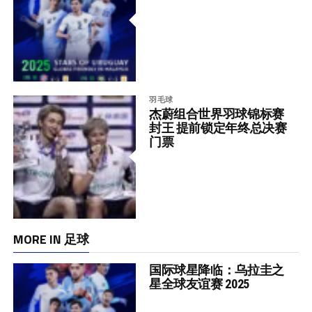
羽毛球
杰蔚组合世界羽球锦标赛
封王 提前锁定年终总决赛
门票
MORE IN 足球
国际球星降临：乌拉圭之
星全球友谊赛 2025