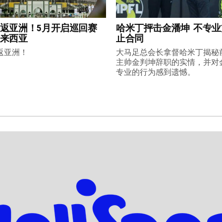
返亚洲！5月开启巡回赛
哈米丁抨击金潘坤 不专
来西亚
止合同
返亚洲！
大马足总会长拿督哈米丁揭秘
主帅金判坤辞职的实情，并对
专业的行为感到遗憾。