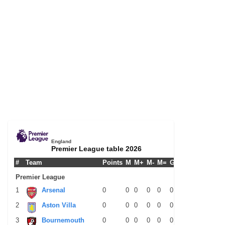
England
Premier League table 2026
#
Team
Points
M
M+
M-
M=
G+
G-
G+/-
GPM
Premier League
1
Arsenal
0
0
0
0
0
0
0
0
0
2
Aston Villa
0
0
0
0
0
0
0
0
0
3
Bournemouth
0
0
0
0
0
0
0
0
0