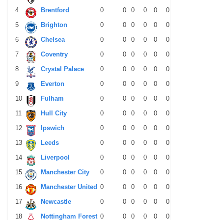
4
Brentford
0
0
0
0
0
0
0
0
0
5
Brighton
0
0
0
0
0
0
0
0
0
6
Chelsea
0
0
0
0
0
0
0
0
0
7
Coventry
0
0
0
0
0
0
0
0
0
8
Crystal Palace
0
0
0
0
0
0
0
0
0
9
Everton
0
0
0
0
0
0
0
0
0
10
Fulham
0
0
0
0
0
0
0
0
0
11
Hull City
0
0
0
0
0
0
0
0
0
12
Ipswich
0
0
0
0
0
0
0
0
0
13
Leeds
0
0
0
0
0
0
0
0
0
14
Liverpool
0
0
0
0
0
0
0
0
0
15
Manchester City
0
0
0
0
0
0
0
0
0
16
Manchester United
0
0
0
0
0
0
0
0
0
17
Newcastle
0
0
0
0
0
0
0
0
0
18
Nottingham Forest
0
0
0
0
0
0
0
0
0