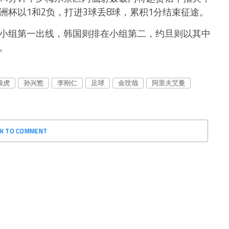
洲杯以1和2负，打进3球丢8球，累积1分结束征途。
以小组第一出线，韩国则排在小组第二，约旦则以其中
。
极虎
孙兴慜
李刚仁
足球
金玟哉
阿里夫艾曼
CK TO COMMENT