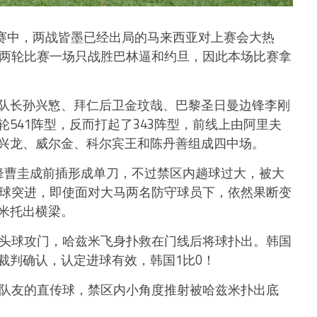
比赛中，两战皆墨已经出局的马来西亚对上赛会大热
前两轮比赛一场只战胜巴林逼和约旦，因此本场比赛拿
队长孙兴慜、拜仁后卫金玟哉、巴黎圣日曼边锋李刚
541阵型，反而打起了343阵型，前线上由阿里夫
兴龙、威尔金、科尔宾王和陈丹善组成四中场。
锋曹圭成前插形成单刀，不过禁区内趟球过大，被大
带球突进，即使面对大马两名防守球员下，依然果断变
米托出横梁。
路头球攻门，哈兹米飞身扑救在门线后将球扑出。韩国
裁判确认，认定进球有效，韩国1比0！
获队友的直传球，禁区内小角度推射被哈兹米扑出底