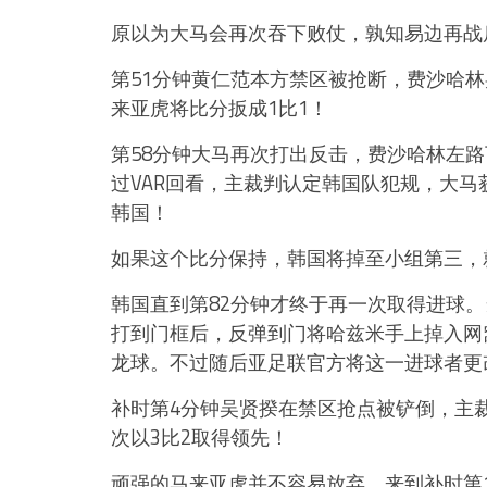
原以为大马会再次吞下败仗，孰知易边再战
第51分钟黄仁范本方禁区被抢断，费沙哈
来亚虎将比分扳成1比1！
第58分钟大马再次打出反击，费沙哈林左
过VAR回看，主裁判认定韩国队犯规，大马
韩国！
如果这个比分保持，韩国将掉至小组第三，
韩国直到第82分钟才终于再一次取得进球
打到门框后，反弹到门将哈兹米手上掉入网
龙球。不过随后亚足联官方将这一进球者更
补时第4分钟吴贤揆在禁区抢点被铲倒，主
次以3比2取得领先！
顽强的马来亚虎并不容易放弃，来到补时第