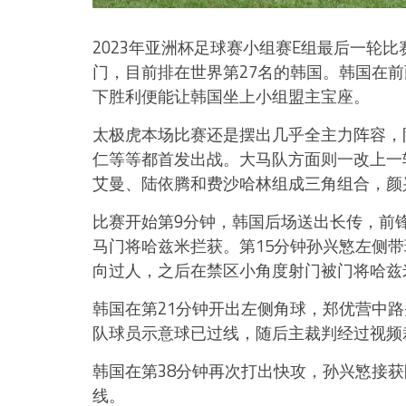
2023年亚洲杯足球赛小组赛E组最后一轮
门，目前排在世界第27名的韩国。韩国在
下胜利便能让韩国坐上小组盟主宝座。
太极虎本场比赛还是摆出几乎全主力阵容，
仁等等都首发出战。大马队方面则一改上一轮
艾曼、陆依腾和费沙哈林组成三角组合，颜
比赛开始第9分钟，韩国后场送出长传，前
马门将哈兹米拦获。第15分钟孙兴慜左侧
向过人，之后在禁区小角度射门被门将哈兹
韩国在第21分钟开出左侧角球，郑优营中
队球员示意球已过线，随后主裁判经过视频
韩国在第38分钟再次打出快攻，孙兴慜接
线。