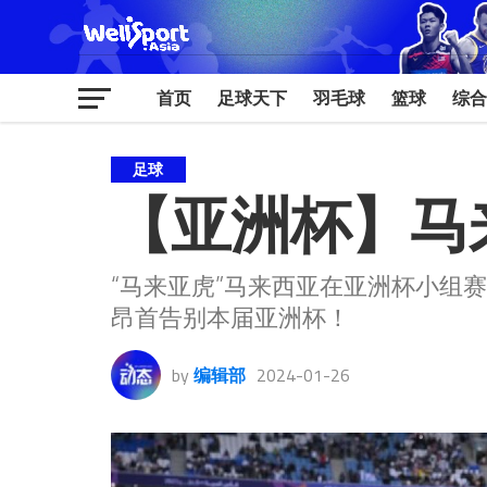
首页
足球天下
羽毛球
篮球
综合
足球
【亚洲杯】马
“马来亚虎”马来西亚在亚洲杯小组
昂首告别本届亚洲杯！
by
编辑部
2024-01-26