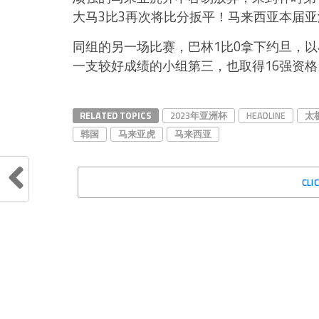
大马3比3再次将比分扳平！马来西亚本届亚
同组的另一场比赛，巴林1比0拿下约旦，
一支较好成绩的小组第三，也取得16强资格
RELATED TOPICS
2023年亚洲杯
HEADLINE
太
韩国
马来亚虎
马来西亚
CLI