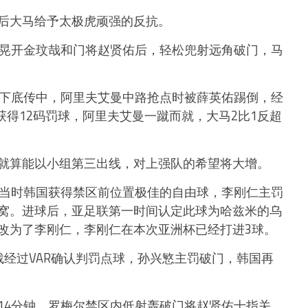
后大马给予太极虎顽强的反抗。
林晃开金玟哉和门将赵贤佑后，轻松兜射远角破门，马
路下底传中，阿里夫艾曼中路抢点时被薛英佑踢倒，经
获得12码罚球，阿里夫艾曼一蹴而就，大马2比1反超
就算能以小组第三出线，对上强队的希望将大增。
。当时韩国获得禁区前位置极佳的自由球，李刚仁主罚
窝。进球后，亚足联第一时间认定此球为哈兹米的乌
改为了李刚仁，李刚仁在本次亚洲杯已经打进3球。
裁经过VAR确认判罚点球，孙兴慜主罚破门，韩国再
14分钟，罗梅尔禁区内低射轰破门将赵贤佑十指关，