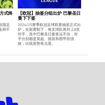
业方式终
【欧冠】抽签分组出炉 巴黎圣日
曼下下签
前国足
2024/25赛季欧冠足球联赛抽签正式出
金帅不
炉，在新赛制下，每支球队将对上8支
对手，其中巴黎圣日曼签运不佳，对
手分别都是英超、德首和西甲的强
旅，出线形势有点悬。