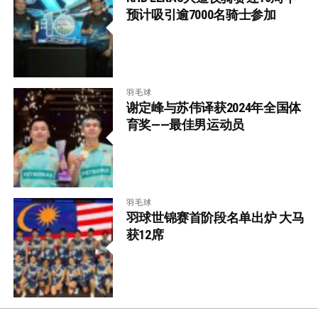
预计吸引逾7000名骑士参加
羽毛球
谢定峰与苏伟译获2024年全国体
育奖——最佳男运动员
羽毛球
羽球世锦赛首阶段名单出炉 大马
获12席