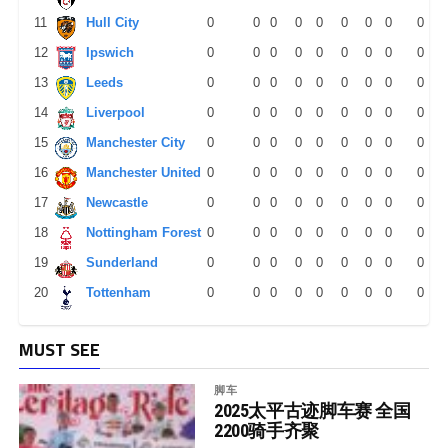
11
Hull City
0
0
0
0
0
0
0
0
0
12
Ipswich
0
0
0
0
0
0
0
0
0
13
Leeds
0
0
0
0
0
0
0
0
0
14
Liverpool
0
0
0
0
0
0
0
0
0
15
Manchester City
0
0
0
0
0
0
0
0
0
16
Manchester United
0
0
0
0
0
0
0
0
0
17
Newcastle
0
0
0
0
0
0
0
0
0
18
Nottingham Forest
0
0
0
0
0
0
0
0
0
19
Sunderland
0
0
0
0
0
0
0
0
0
20
Tottenham
0
0
0
0
0
0
0
0
0
MUST SEE
脚车
2025太平古迹脚车赛 全国
2200骑手齐聚