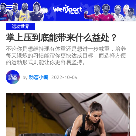
运动世界
掌上压到底能带来什么益处？
​不论你是想维持现有体重还是想进一步减重，培养
每天锻炼的习惯能帮你更快达成目标，而选择方便
的运动形式则能让你更容易坚持。
by
动态小编
2022-10-04