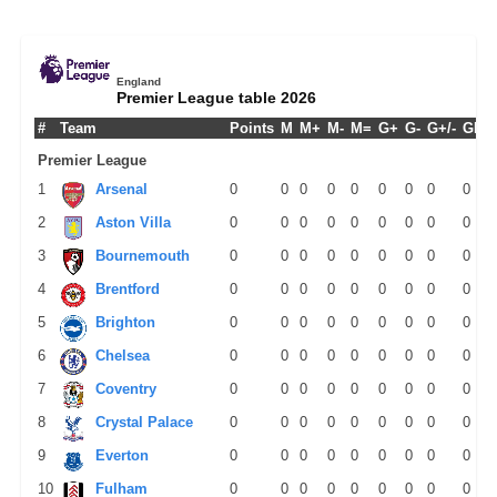
England
Premier League table 2026
#
Team
Points
M
M+
M-
M=
G+
G-
G+/-
GPM
Premier League
1
Arsenal
0
0
0
0
0
0
0
0
0
2
Aston Villa
0
0
0
0
0
0
0
0
0
3
Bournemouth
0
0
0
0
0
0
0
0
0
4
Brentford
0
0
0
0
0
0
0
0
0
5
Brighton
0
0
0
0
0
0
0
0
0
6
Chelsea
0
0
0
0
0
0
0
0
0
7
Coventry
0
0
0
0
0
0
0
0
0
8
Crystal Palace
0
0
0
0
0
0
0
0
0
9
Everton
0
0
0
0
0
0
0
0
0
10
Fulham
0
0
0
0
0
0
0
0
0