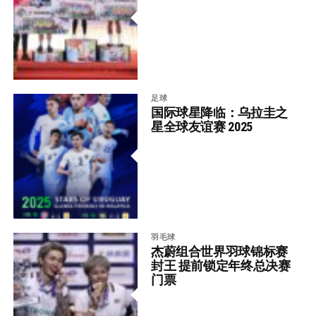
足球
国际球星降临：乌拉圭之
星全球友谊赛 2025
羽毛球
杰蔚组合世界羽球锦标赛
封王 提前锁定年终总决赛
门票