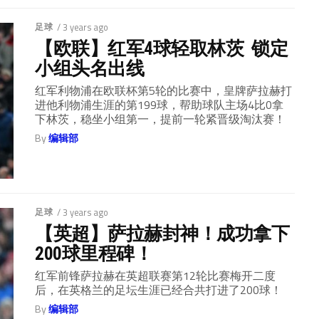
足球
/ 3 years ago
【欧联】红军4球轻取林茨 锁定
小组头名出线
红军利物浦在欧联杯第5轮的比赛中，皇牌萨拉赫打
进他利物浦生涯的第199球，帮助球队主场4比0拿
下林茨，稳坐小组第一，提前一轮紧晋级淘汰赛！
By
编辑部
足球
/ 3 years ago
【英超】萨拉赫封神！成功拿下
200球里程碑！
红军前锋萨拉赫在英超联赛第12轮比赛梅开二度
后，在英格兰的足坛生涯已经合共打进了200球！
By
编辑部