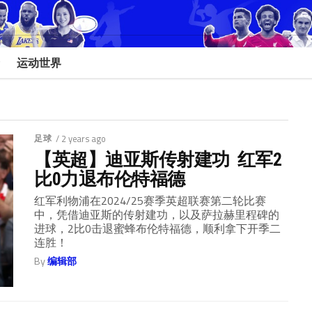
运动世界
足球
/ 2 years ago
【英超】迪亚斯传射建功 红军2
比0力退布伦特福德
红军利物浦在2024/25赛季英超联赛第二轮比赛
中，凭借迪亚斯的传射建功，以及萨拉赫里程碑的
进球，2比0击退蜜蜂布伦特福德，顺利拿下开季二
连胜！
By
编辑部