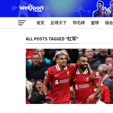
首页
足球天下
羽毛球
篮球
综合
ALL POSTS TAGGED "红军"