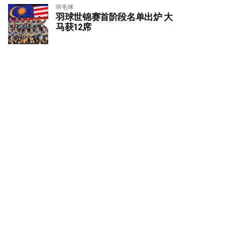
羽毛球
羽球世锦赛首阶段名单出炉 大
马获12席