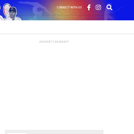
CONNECT WITH US
ADVERTISEMENT